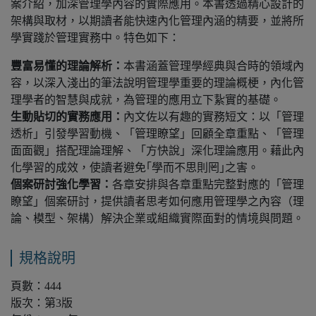
案介紹，加深管理學內容的實際應用。本書透過精心設計的
架構與取材，以期讀者能快速內化管理內涵的精要，並將所
學實踐於管理實務中。特色如下：
豐富易懂的理論解析：
本書涵蓋管理學經典與合時的領域內
容，以深入淺出的筆法說明管理學重要的理論概梗，內化管
理學者的智慧與成就，為管理的應用立下紥實的基礎。
生動貼切的實務應用：
內文佐以有趣的實務短文：以「管理
透析」引發學習動機、「管理瞭望」回顧全章重點、「管理
面面觀」搭配理論理解、「方快說」深化理論應用。藉此內
化學習的成效，使讀者避免｢學而不思則罔｣之害。
個案研討強化學習：
各章安排與各章重點完整對應的「管理
瞭望」個案研討，提供讀者思考如何應用管理學之內容（理
論、模型、架構）解決企業或組織實際面對的情境與問題。
規格說明
頁數：444
版次：第3版