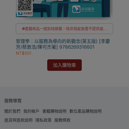
貨
⛔書籍商品一經拆除膠膜，除非瑕疵換書不提供退貨
與退款
✅訂購數量5本以上另有優惠，請洽LINE客服訂購
管理學：以服務為導向的新觀念(第五版) [李慶
【電
芳/蔡敦浩/陳可杰著] 9786269316601
[S
NT$551
NT
加入購物車
服務導覽
關於我們
我的帳戶
書籍購物說明
數位產品購物說明
退貨與退款說明
隱私政策
服務條款