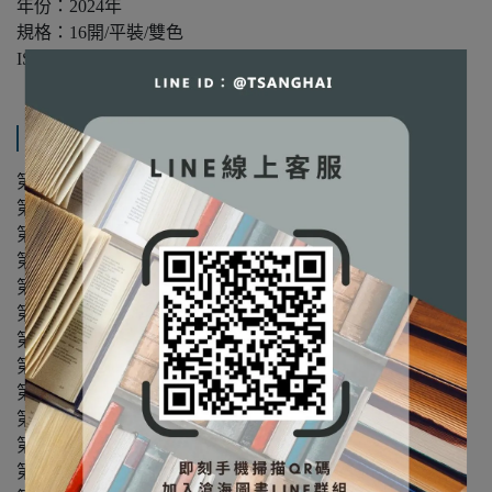
年份：2024年
規格：16開/平裝/雙色
ISBN：9786269728084
產品內容與運送說明
第 1 章 管理概論
第 2 章 企業倫理與社會責任
第 3 章 管理理論
第 4 章 外部環境
第 5 章 決策
第 6 章 規劃
第 7 章 策略管理
第 8 章 組織設計
第 9 章 組織文化
第 10 章 領導
第 11 章 激勵
第 12 章 組織團隊與溝通