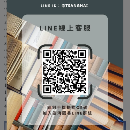
01 認識融合生活的企業
02 典範改變中的管理學
03 西方遇見東方：管理理論的演進與融合
2環境篇
04 從變動的環境中開創新契機
05 企業倫理與社會責任的實踐
3管理篇
06 決策：解決企業面臨的難題
07 規劃與策略：開創企業的新未來
08 組織概論：組織的基本元件
09 組織的成長與變革
10 激勵：激出員工的士氣
11 領導：與員工邁向未來
12 溝通：有效地形成共識
13 控制：使任務更聚焦
4應用篇
14 創新與創業精神