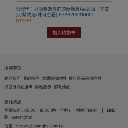
與退款
✅訂購數量5本以上另有優惠，請洽LINE客服訂購
管理學：以服務為導向的新觀念(第五版) [李慶
【電
芳/蔡敦浩/陳可杰著] 9786269316601
[S
NT$551
NT
加入購物車
服務導覽
關於我們
我的帳戶
書籍購物說明
數位產品購物說明
退貨與退款說明
隱私政策
服務條款
聯絡資訊
客服時間：09:00 - 18:00 (週一至週五，例假日除外) | LINE
ID：@tsanghai
信箱：thbook@tsanghai.com.tw