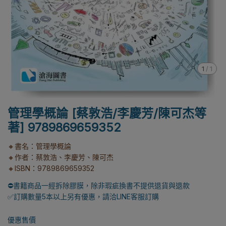
1
/
1
管理學概論 [蔡敦浩/李慶芳/陳可杰等
著] 9789869659352
🔸書名：管理學概論
🔸作者：蔡敦浩、李慶芳、陳可杰
🔸ISBN：9789869659352
⛔書籍商品一經拆除膠膜，除非瑕疵換書不提供退貨與退款
✅訂購數量5本以上另有優惠，請洽LINE客服訂購
優惠售價