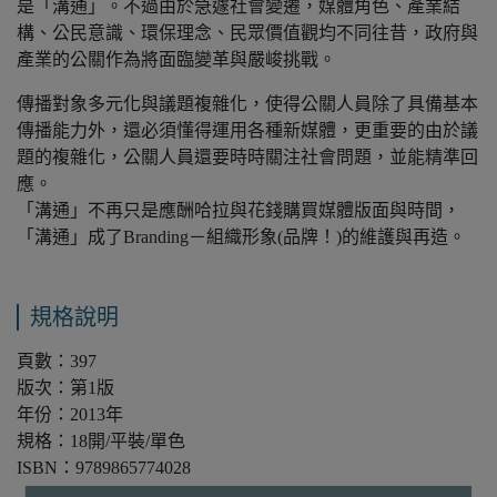
是「溝通」。
不過由於急遽社會變遷，媒體角色、產業結
構、公民意識、環保理念、民眾價值觀均不同往昔，
政府與
產業的公關作為將面臨變革與嚴峻挑戰。
傳播對象多元化與議題複雜化，使得公關人員除了具備基本
傳播能力外，還必須懂得運用各種新
媒體，更重要的由於議
題的複雜化，公關人員還要時時關注社會問題，並能精準回
應。
「溝通」不再只是應酬哈拉與花錢購買媒體版面與時間，
「溝通」成了Branding－組織形象(品
牌！)的維護與再造。
規格說明
頁數：397
版次：第1版
年份：2013年
規格：18開/平裝/單色
ISBN：9789865774028