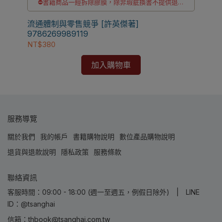
⛔書籍商品一經拆除膠膜，除非瑕疵換書不提供退貨
與退款
家族
✅訂購數量5本以上另有優惠，請洽LINE客服訂購
流通體制與零售競爭 [許英傑著]
9786269989119
NT
NT$380
加入購物車
服務導覽
關於我們
我的帳戶
書籍購物說明
數位產品購物說明
退貨與退款說明
隱私政策
服務條款
聯絡資訊
客服時間：09:00 - 18:00 (週一至週五，例假日除外) | LINE
ID：@tsanghai
信箱：thbook@tsanghai.com.tw