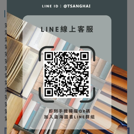
產品內容與運送說明
第 1 章 導論：認識「公關」
第 2 章 基本理論
第 3 章 媒體關係
第 4 章 企業公關
第 5 章 非營利組織公關
第 6 章 醫療產業公關
第 7 章 其他產業公關
第 8 章 政府公關
第 9 章 危機公關
第10章 議題管理
第11章 風險傳播
第12章 公關活動企劃
第13章 公關研究與效果評估
第14章 公關的未來