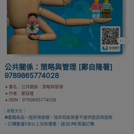
1
/
1
公共關係：策略與管理 [鄭自隆著]
9789865774028
🔸書名：公共關係：策略與管理
🔸作者：鄭自隆
🔸ISBN：9789865774028
前程文化
⛔書籍商品一經拆除膠膜，除非瑕疵換書不提供退貨與退款
✅訂購數量5本以上另有優惠，請洽LINE客服訂購