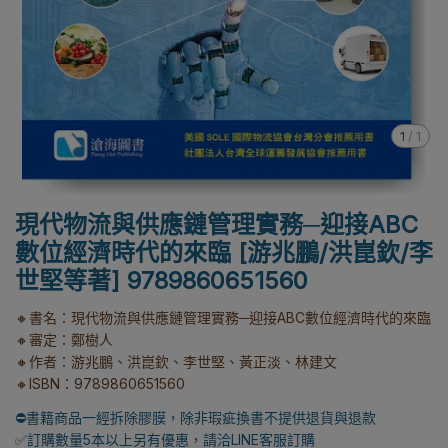
1
/
1
現代物流與供應鏈管理實務─迎接ABC
數位經濟時代的來臨 [游兆鵬/洪崑欽/李
世堅等著] 9789860651560
🔸書名：現代物流與供應鏈管理實務─迎接ABC數位經濟時代的來臨
🔸審定：鄭樹人
🔸作者：游兆鵬、洪崑欽、李世堅、黃正淡、林建文
🔸ISBN：9789860651560
⛔書籍商品一經拆除膠膜，除非瑕疵換書不提供退貨與退款
✅訂購數量5本以上另有優惠，請洽LINE客服訂購