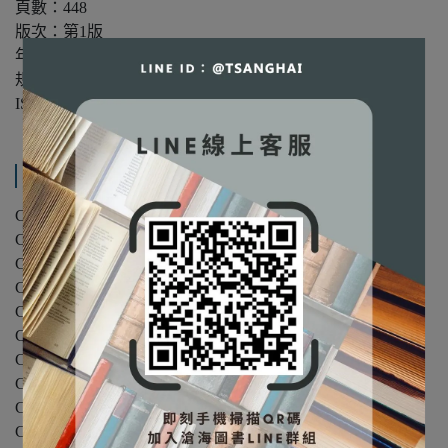
頁數：448
版次：第1版
年份：2021年
規格：16開/平裝/雙色
ISBN：9789860651560
產品內容與運送說明
Chapter 1 供應鏈管理概論
Chapter 2 商業通路與管理
Chapter 3 策略規劃
Chapter 4 需求預測與管理
Chapter 5 顧客服務與品質管理
Chapter 6 供應鏈合約管理
Chapter 7 存貨控制與管理
Chapter 8 供應網規劃與經營
Chapter 9 供應鏈資訊科技
Chapter 10 跨境電子商務