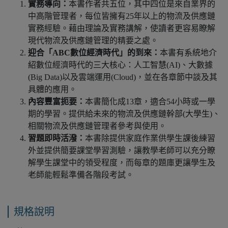
實務導向：
本書作者共五位，其中四位是來自業界的
中高階管理者，每位皆擁有25年以上的物流及供應鏈
實務經驗。藉由理論及實務講解，使讀者更容易瞭解
現代物流及供應鏈管理的精要之處。
迎合「ABC數位經濟時代」的到來：
本書有系統地介
紹數位經濟時代的三大核心：人工智慧(AI)、大數據
(Big Data)以及雲端運用(Cloud)，並在各章節中談及其
具體的應用。
內容豐富扼要：
本書簡化成13章，適合54小時或一學
期的學習。提供給未來的物流及供應鏈幹部(大學生)、
相關物流及供應鏈管理者參考與使用。
習題即時活潑：
本書除提供家庭作業供學生課後練習
外並提供簡要課堂學習測驗，讓教學老師可以充分瞭
解學生課堂中的領受程度，而每章的題庫更讓學生及
老師能輕鬆準備各階段考試。
規格說明