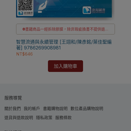
貨
⛔書籍商品一經拆除膠膜，除非瑕疵換書不提供退貨
Su
 A
與退款
97
✅訂購數量5本以上另有優惠，請洽LINE客服訂購
智慧流通與永續管理 [王翊和/陳彥銘/葉佳聖編
NT$
著] 9786269908981
NT$646
加入購物車
服務導覽
關於我們
我的帳戶
書籍購物說明
數位產品購物說明
退貨與退款說明
隱私政策
服務條款