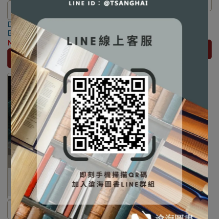
⛔書籍商品一經拆除膠膜，除非
⛔書籍商品一經拆除膠膜，除非
Fundamentals of Differential
瑕疵換書不提供退貨與退款
Equations 7/e (內附光碟)
Differential Equations and
瑕疵換書不提供退貨與退款
✅訂購數量5本以上另有優惠，請
[Nagle] 9780321504760
Boundary Value Problems 5/e
NT$1,083
NT$1,140
✅訂購數量5本以上另有優惠，請
洽LINE客服訂購
[Edwards] 9781292108773
NT$1,216
NT$1,280
加入購物車
洽LINE客服訂購
加入購物車
⛔書籍商品一經拆除膠膜，除非