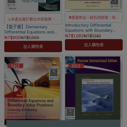
⛔書籍商品一經拆除膠膜，除非
⚠️本產品屬於數位內容服務，一
Introductory Differential
瑕疵換書不提供退貨與退款
【電子書】Elementary
經購買不提供退貨與退款
Equations with Boundary
Differential Equations and
✅訂購數量5本以上另有優惠，請
⚠️電子書產品僅限台灣境內使
Value Problems 3/e [Abell]
NT$1,083
NT$1,140
Boundary Value Problems
NT$900
NT$1,000
洽LINE客服訂購
9789866538964
用，海外IP無法註冊成功
12/e IA [Boyce]
加入購物車
加入購物車