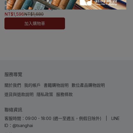
Elementary Differential
瑕疵換書不提供退貨與退款
Equations and Boundary
✅訂購數量5本以上另有優惠，請
Value Problems 12/e IA
NT$1,596
NT$1,680
洽LINE客服訂購
[Boyce] 9781119820512
加入購物車
服務導覽
關於我們
我的帳戶
書籍購物說明
數位產品購物說明
退貨與退款說明
隱私政策
服務條款
聯絡資訊
客服時間：09:00 - 18:00 (週一至週五，例假日除外) | LINE
ID：@tsanghai