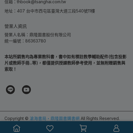
信箱：thbook@tsanghai.com.tw
地址：407 台中市西屯區臺灣大道三段540號11樓
營業人資訊
營業人名稱：鼎隆圖書股份有限公司
統一編號：86363780
本站所銷售均為專業教科書，書中如有標註教學輔助配件(包含投影
片或教師手冊...等)，都僅提供授課教師參考使用，並無附贈銷售與
索取！
Copyright ©
滄海書局‧鼎隆圖書購書網
All Rights Reserved.
Designed by
CYBERBIZ
.