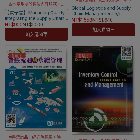
⚠️本產品屬於數位內容服務，一
Global Logistics and Supply
瑕疵換書不提供退貨與退款
【電子書】Managing Quality:
經購買不提供退貨與退款
Chain Management 5/e
✅訂購數量5本以上另有優惠，請
Integrating the Supply Chain
[Mangan] 9781394262502
NT$1,558
NT$1,640
⚠️本產品為台灣優惠價格，故僅
7/e [Foster]
洽LINE客服訂購
NT$900
NT$1,000
販售給台灣地區使用
加入購物車
📌
本書另售【電子書】
加入購物車
⚠️電子書產品僅限台灣境內使
用，海外IP無法註冊成功
⛔書籍商品一經拆除膠膜，除非