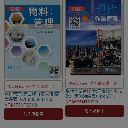
⛔書籍商品一經拆除膠膜，除非
⛔書籍商品一經拆除膠膜，除非
現代作業管理(第三版)(內附光
瑕疵換書不提供退貨與退款
物料管理(第二版) [夏太偉/夏
瑕疵換書不提供退貨與退款
碟) [黃聯海編譯(Finch)]
✅訂購數量5本以上另有優惠，請
太長著] 9789865647155
9789861575711
✅訂購數量5本以上另有優惠，請
NT$665
NT$700
NT$475
NT$500
洽LINE客服訂購
洽LINE客服訂購
加入購物車
加入購物車