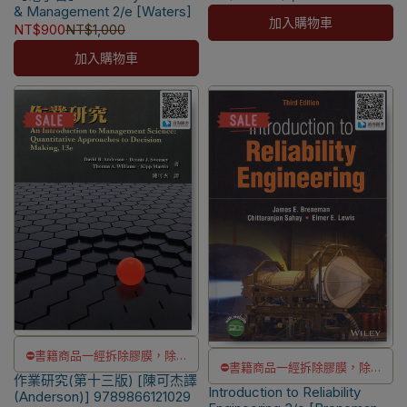
用，海外IP無法註冊成功
& Management 2/e [Waters]
⚠️電子書產品僅限台灣境內使
加入購物車
NT$900
NT$1,000
用，海外IP無法註冊成功
加入購物車
⛔書籍商品一經拆除膠膜，除非
⛔書籍商品一經拆除膠膜，除非
作業研究(第十三版) [陳可杰譯
瑕疵換書不提供退貨與退款
Introduction to Reliability
瑕疵換書不提供退貨與退款
(Anderson)] 9789866121029
✅訂購數量5本以上另有優惠，請