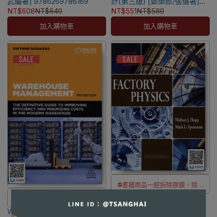
武編著] 9786269786169
計(第三版) [鄭榮郎/張倫著]
✅訂購數量5本以上另有優惠，請
✅訂購數量5本以上另有優惠，請
9786269729180
NT$608
NT$640
NT$551
NT$580
洽LINE客服訂購
洽LINE客服訂購
加入購物車
加入購物車
⛔書籍商品一經拆除膠膜，除非
Factory Physics 3/e [Hopp]
瑕疵換書不提供退貨與退款
⛔書籍商品一經拆除膠膜，除非
9781577667391
✅訂購數量5本以上另有優惠，請
Warehouse Management 4/e
瑕疵換書不提供退貨與退款
NT$988
NT$1,040