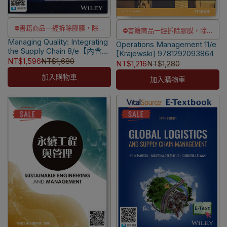
⛔書籍商品一經拆除膠膜，除非
⛔書籍商品一經拆除膠膜，除非
Managing Quality: Integrating
瑕疵換書不提供退貨與退款
Operations Management 11/e
瑕疵換書不提供退貨與退款
the Supply Chain 8/e【內含
[Krajewski] 9781292093864
✅訂購數量5本以上另有優惠，請
✅訂購數量5本以上另有優惠，請
Access Code, 經刮除不受
NT$1,596
NT$1,680
NT$1,216
NT$1,280
洽LINE客服訂購
退】[Foster] 9781394333134
洽LINE客服訂購
加入購物車
加入購物車
✅高科大供應鏈系-專屬優惠