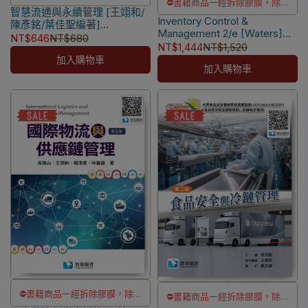
⛔書籍商品一經拆除膠膜，除非
智慧流通與永續管理 [王翊和/
瑕疵換書不提供退貨與退款
Inventory Control &
瑕疵換書不提供退貨與退款
陳彥銘/葉佳聖編著]
✅訂購數量5本以上另有優惠，請
Management 2/e [Waters]
9786269908981
NT$646
NT$680
✅訂購數量5本以上另有優惠，請
9780470858769
NT$1,444
NT$1,520
洽LINE客服訂購
洽LINE客服訂購
加入購物車
加入購物車
⛔書籍商品一經拆除膠膜，除非
⛔書籍商品一經拆除膠膜，除非