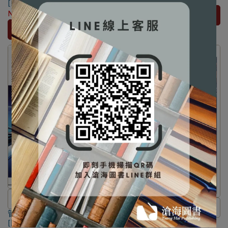
[Richards] 9781789668407
洽LINE客服訂購
✅訂購數量5本以上另有優惠，請
NT$1,596
NT$1,680
加入購物車
洽LINE客服訂購
加入購物車
⛔書籍商品一經拆除膠膜，除非
⚠️本產品屬於數位內容服務，一
管理科學-實用管理決策工具
瑕疵換書不提供退貨與退款
【電子書】Facilities Planning
經購買不提供退貨與退款
[陳明德/陳武林著]
✅訂購數量5本以上另有優惠，請