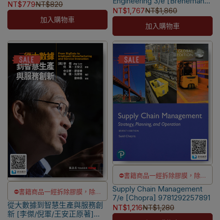
Engineering 3/e [Breneman]
NT$779
NT$820
✅訂購數量5本以上另有優惠，請
9781119640561
NT$1,767
NT$1,860
洽LINE客服訂購
洽LINE客服訂購
加入購物車
加入購物車
📌
本書另售【電子書】
⛔書籍商品一經拆除膠膜，除非
Supply Chain Management
瑕疵換書不提供退貨與退款
⛔書籍商品一經拆除膠膜，除非
7/e [Chopra] 9781292257891
✅訂購數量5本以上另有優惠，請
從大數據到智慧生產與服務創
瑕疵換書不提供退貨與退款
NT$1,216
NT$1,280
新 [李傑/倪軍/王安正原著]
洽LINE客服訂購
✅訂購數量5本以上另有優惠，請