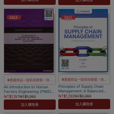
⛔書籍商品一經拆除膠膜，除非
⛔書籍商品一經拆除膠膜，除非
Principles of Supply Chain
瑕疵換書不提供退貨與退款
An Introduction to Human
瑕疵換書不提供退貨與退款
Management: A Balanced
Factors Engineering (PNIE)
✅訂購數量5本以上另有優惠，請
✅訂購數量5本以上另有優惠，請
Approach 5/e [Wisner]
2/e [Wickens]
NT$1,292
NT$1,360
NT$1,197
NT$1,260
洽LINE客服訂購
洽LINE客服訂購
9781337406499
9781292022314
加入購物車
加入購物車