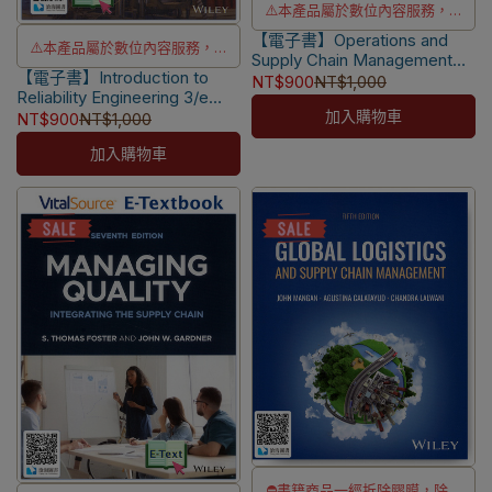
⚠️本產品屬於數位內容服務，一
【電子書】Operations and
經購買不提供退貨與退款
⚠️本產品屬於數位內容服務，一
Supply Chain Management
⚠️本產品為台灣優惠價格，故僅
【電子書】Introduction to
經購買不提供退貨與退款
for MBAs 8/e [Meredith]
NT$900
NT$1,000
販售給台灣地區使用
Reliability Engineering 3/e
⚠️本產品為台灣優惠價格，故僅
加入購物車
[Breneman]
NT$900
NT$1,000
⚠️電子書產品僅限台灣境內使
販售給台灣地區使用
用，海外IP無法註冊成功
加入購物車
⚠️電子書產品僅限台灣境內使
用，海外IP無法註冊成功
⛔書籍商品一經拆除膠膜，除非