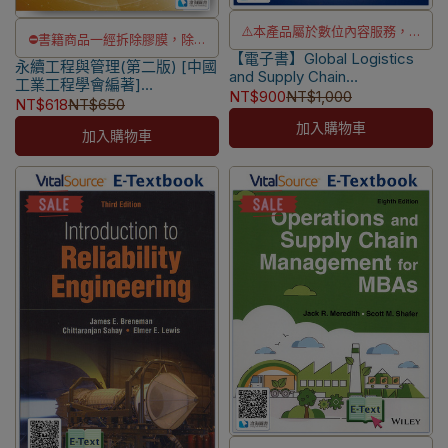
⚠️本產品屬於數位內容服務，一
⛔書籍商品一經拆除膠膜，除非
【電子書】Global Logistics
經購買不提供退貨與退款
永續工程與管理(第二版) [中國
瑕疵換書不提供退貨與退款
and Supply Chain
工業工程學會編著]
⚠️本產品為台灣優惠價格，故僅
✅訂購數量5本以上另有優惠，請
Management 5/e [Mangan]
NT$900
NT$1,000
9786269262618
NT$618
NT$650
販售給台灣地區使用
洽LINE客服訂購
加入購物車
加入購物車
⚠️電子書產品僅限台灣境內使
用，海外IP無法註冊成功