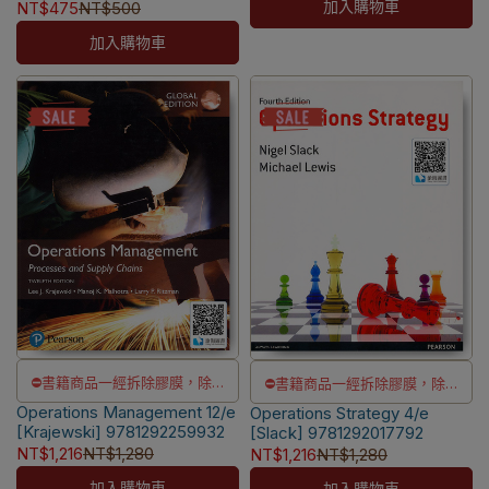
9789865774806
加入購物車
NT$475
NT$500
洽LINE客服訂購
加入購物車
⛔書籍商品一經拆除膠膜，除非
⛔書籍商品一經拆除膠膜，除非
Operations Management 12/e
瑕疵換書不提供退貨與退款
Operations Strategy 4/e
瑕疵換書不提供退貨與退款
[Krajewski] 9781292259932
[Slack] 9781292017792
✅訂購數量5本以上另有優惠，請
✅訂購數量5本以上另有優惠，請
NT$1,216
NT$1,280
NT$1,216
NT$1,280
洽LINE客服訂購
洽LINE客服訂購
加入購物車
加入購物車