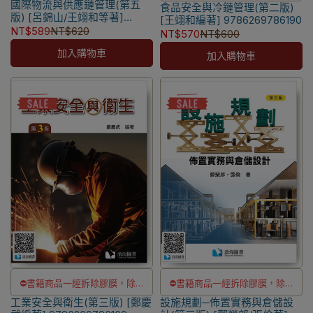
國際物流與供應鏈管理(第五
瑕疵換書不提供退貨與退款
食品安全與冷鏈管理(第二版)
瑕疵換書不提供退貨與退款
版) [呂錦山/王翊和等著]
[王翊和編著] 9786269786190
✅訂購數量5本以上另有優惠，請
✅訂購數量5本以上另有優惠，請
9786269908905
NT$589
NT$620
NT$570
NT$600
洽LINE客服訂購
洽LINE客服訂購
加入購物車
加入購物車
⛔書籍商品一經拆除膠膜，除非
⛔書籍商品一經拆除膠膜，除非
工業安全與衛生(第三版) [鄭慶
瑕疵換書不提供退貨與退款
設施規劃─佈置實務與倉儲設
瑕疵換書不提供退貨與退款