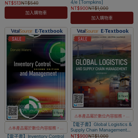
4/e [Tompkins]
9789865937003
NT$513
NT$540
⚠️電子書產品僅限台灣境內使
洽LINE客服訂購
NT$900
NT$1,000
用，海外IP無法註冊成功
加入購物車
加入購物車
⚠️本產品屬於數位內容服務，一
【電子書】Global Logistics &
經購買不提供退貨與退款
⚠️本產品屬於數位內容服務，一
Supply Chain Management
⚠️電子書產品僅限台灣境內使
4/e [Mangan]
NT$900
NT$1,000
【電子書】Inventory Control
經購買不提供退貨與退款