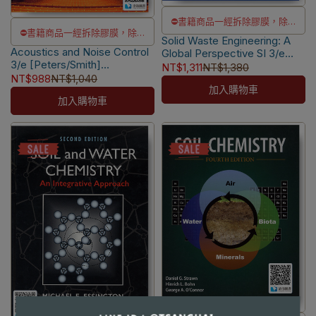
⛔書籍商品一經拆除膠膜，除非
⛔書籍商品一經拆除膠膜，除非
Solid Waste Engineering: A
瑕疵換書不提供退貨與退款
Acoustics and Noise Control
瑕疵換書不提供退貨與退款
Global Perspective SI 3/e
✅訂購數量5本以上另有優惠，請
3/e [Peters/Smith]
[Worrell/Vesilind/Ludwig]
NT$1,311
NT$1,380
✅訂購數量5本以上另有優惠，請
洽LINE客服訂購
9780273724681
9781305638600
NT$988
NT$1,040
洽LINE客服訂購
加入購物車
加入購物車