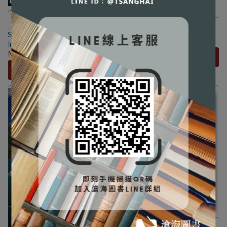
⛔書籍商品一經拆除膠膜，除非
⛔書籍商品一經拆除膠膜，除非
Soil Chemistry 4/e [Strawn]
瑕疵換書不提供退貨與退款
9781118629239
Soil and Water Chemistry: An
瑕疵換書不提供退貨與退款
✅訂購數量5本以上另有優惠，請
NT$1,444
NT$1,520
Integrative Approach 2/e
✅訂購數量5本以上另有優惠，請
洽LINE客服訂購
[Essington] 9781466573154
NT$1,311
NT$1,380
加入購物車
洽LINE客服訂購
加入購物車