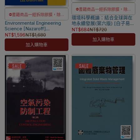
⛔書籍商品一經拆除膠膜，除非
⛔書籍商品一經拆除膠膜，除非
環境科學概論：結合全球與在
瑕疵換書不提供退貨與退款
Environmental Engineering
瑕疵換書不提供退貨與退款
地永續發展(第六版) [白子易編
✅訂購數量5本以上另有優惠，請
Science [Nazaroff]
譯(Cunningham)]
NT$684
NT$720
✅訂購數量5本以上另有優惠，請
洽LINE客服訂購
9780471144946
9789861578774
NT$1,596
NT$1,680
洽LINE客服訂購
加入購物車
加入購物車