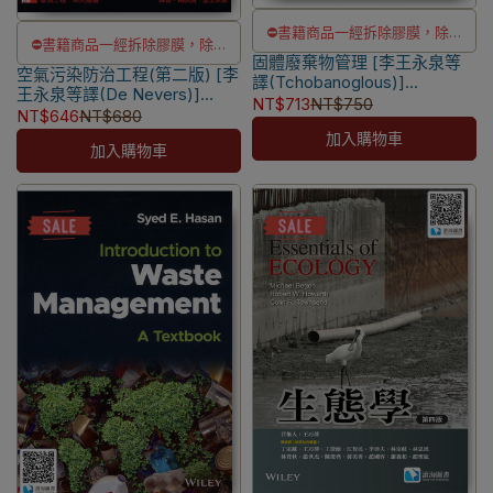
⛔書籍商品一經拆除膠膜，除非
⛔書籍商品一經拆除膠膜，除非
固體廢棄物管理 [李王永泉等
瑕疵換書不提供退貨與退款
空氣污染防治工程(第二版) [李
瑕疵換書不提供退貨與退款
譯(Tchobanoglous)]
✅訂購數量5本以上另有優惠，請
王永泉等譯(De Nevers)]
9574930513
✅訂購數量5本以上另有優惠，請
NT$713
NT$750
9574936422
NT$646
NT$680
洽LINE客服訂購
洽LINE客服訂購
加入購物車
加入購物車