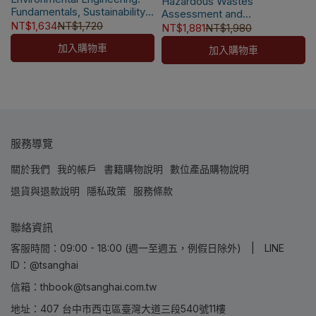
Hazardous Wastes
瑕疵換書不提供退貨與退款
Fundamentals, Sustainability,
Assessment and
✅訂購數量5本以上另有優惠，請
✅訂購數量5本以上另有優惠，請
Design 3/e [Mihelcic]
NT$1,634
NT$1,720
Remediation 2/e [Watts]
NT$1,881
NT$1,980
洽LINE客服訂購
9781119604457
洽LINE客服訂購
9781119634065
加入購物車
加入購物車
📌
本書另售【電子書】
服務導覽
關於我們
我的帳戶
書籍購物說明
數位產品購物說明
退貨與退款說明
隱私政策
服務條款
聯絡資訊
客服時間：09:00 - 18:00 (週一至週五，例假日除外) | LINE
ID：@tsanghai
信箱：thbook@tsanghai.com.tw
地址：407 台中市西屯區臺灣大道三段540號11樓