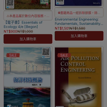
⛔書籍商品一經拆除膠膜，除非
⚠️本產品屬於數位內容服務，一
Environmental Engineering:
瑕疵換書不提供退貨與退款
【電子書】Essentials of
經購買不提供退貨與退款
Fundamentals, Sustainability,
✅訂購數量5本以上另有優惠，請
Ecology 4/e [Begon]
Design 2/e [Mihelcic]
NT$1,501
NT$1,580
⚠️電子書產品僅限台灣境內使
NT$900
NT$1,000
洽LINE客服訂購
9781118741498
用，海外IP無法註冊成功
加入購物車
加入購物車