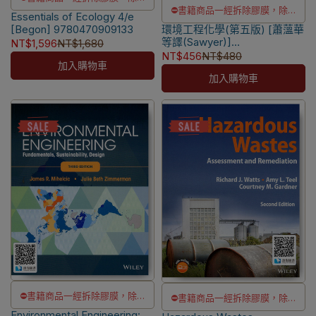
⛔書籍商品一經拆除膠膜，除非
Essentials of Ecology 4/e
瑕疵換書不提供退貨與退款
[Begon] 9780470909133
環境工程化學(第五版) [蕭薀華
瑕疵換書不提供退貨與退款
✅訂購數量5本以上另有優惠，請
等譯(Sawyer)]
NT$1,596
NT$1,680
✅訂購數量5本以上另有優惠，請
洽LINE客服訂購
9789574938636
NT$456
NT$480
加入購物車
洽LINE客服訂購
加入購物車
⛔書籍商品一經拆除膠膜，除非
⛔書籍商品一經拆除膠膜，除非
Environmental Engineering:
瑕疵換書不提供退貨與退款