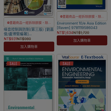
⛔書籍商品一經拆除膠膜，除非
⛔書籍商品一經拆除膠膜，除非
Environment 10/e Asia Edition
瑕疵換書不提供退貨與退款
[Raven] 9781119586043
噪音控制與防制(第三版) [劉嘉
瑕疵換書不提供退貨與退款
✅訂購數量5本以上另有優惠，請
NT$1,634
NT$1,720
俊/盧博堅編著]
✅訂購數量5本以上另有優惠，請
洽LINE客服訂購
9789863631712
NT$931
NT$980
加入購物車
洽LINE客服訂購
加入購物車