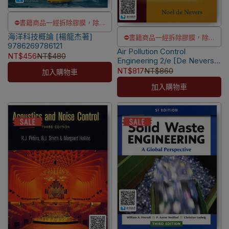
⛔書籍商品一經拆除膠膜，除非
海洋科技概論 [楊龍杰著]
瑕疵換書不提供退貨與退款
⛔書籍商品一經拆除膠膜，除非
9786269786121
✅訂購數量5本以上另有優惠，請
Air Pollution Control
瑕疵換書不提供退貨與退款
NT$456
NT$480
Engineering 2/e [De Nevers]
洽LINE客服訂購
✅訂購數量5本以上另有優惠，請
9789867696199
NT$817
NT$860
加入購物車
洽LINE客服訂購
加入購物車