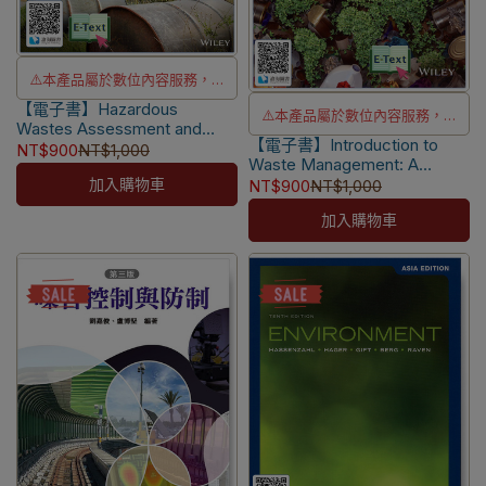
⚠️本產品屬於數位內容服務，一
【電子書】Hazardous
經購買不提供退貨與退款
⚠️本產品屬於數位內容服務，一
Wastes Assessment and
⚠️本產品為台灣優惠價格，故僅
【電子書】Introduction to
經購買不提供退貨與退款
Remediation 2/e [Watts]
NT$900
NT$1,000
Waste Management: A
販售給台灣地區使用
⚠️本產品為台灣優惠價格，故僅
Textbook [Hasan]
加入購物車
NT$900
NT$1,000
⚠️電子書產品僅限台灣境內使
販售給台灣地區使用
加入購物車
用，海外IP無法註冊成功
⚠️電子書產品僅限台灣境內使
用，海外IP無法註冊成功