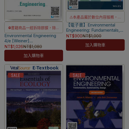
⚠️本產品屬於數位內容服務，一
【電子書】Environmental
經購買不提供退貨與退款
⛔書籍商品一經拆除膠膜，除非
Engineering: Fundamentals,
⚠️電子書產品僅限台灣境內使
Sustainability, Design 3/e
Environmental Engineering
瑕疵換書不提供退貨與退款
NT$900
NT$1,000
用，海外IP無法註冊成功
[Mihelcic]
4/e [Weiner]
✅訂購數量5本以上另有優惠，請
加入購物車
9789866538926
NT$1,026
NT$1,080
洽LINE客服訂購
加入購物車