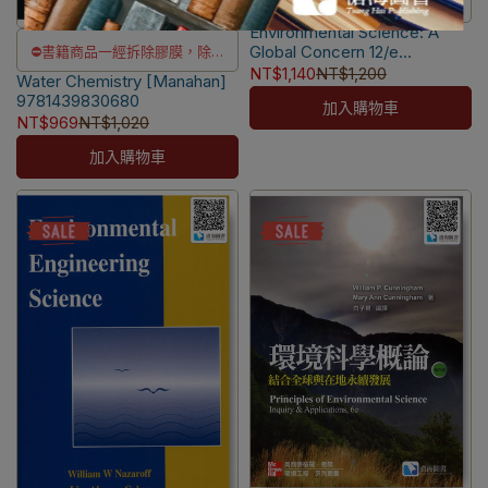
⛔書籍商品一經拆除膠膜，除非
Environmental Science: A
瑕疵換書不提供退貨與退款
Global Concern 12/e
⛔書籍商品一經拆除膠膜，除非
✅訂購數量5本以上另有優惠，請
[Cunningham]
NT$1,140
NT$1,200
Water Chemistry [Manahan]
瑕疵換書不提供退貨與退款
洽LINE客服訂購
9780071314954
9781439830680
加入購物車
✅訂購數量5本以上另有優惠，請
NT$969
NT$1,020
洽LINE客服訂購
加入購物車