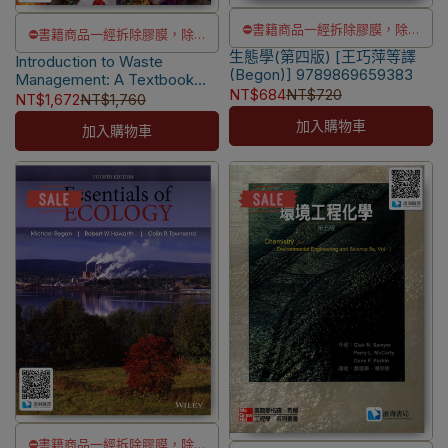
⛔書籍商品一經拆除膠膜，除非
⛔書籍商品一經拆除膠膜，除非
生態學(第四版) [王巧萍等譯
瑕疵換書不提供退貨與退款
Introduction to Waste
瑕疵換書不提供退貨與退款
(Begon)] 9789869659383
Management: A Textbook
✅訂購數量5本以上另有優惠，請
✅訂購數量5本以上另有優惠，請
NT$684
NT$720
[Hasan] 9781119433934
NT$1,672
NT$1,760
洽LINE客服訂購
洽LINE客服訂購
加入購物車
加入購物車
📌
本書另售【電子書】
⛔書籍商品一經拆除膠膜，除非