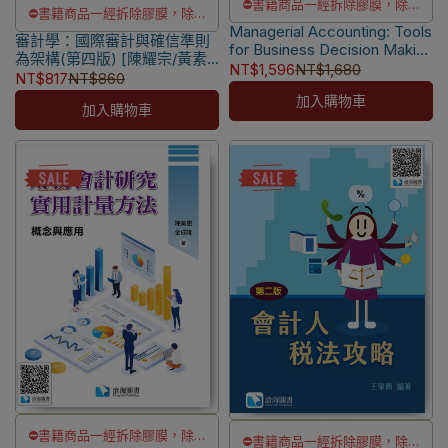
⛔書籍商品一經拆除膠膜，除非
⛔書籍商品一經拆除膠膜，除非
Managerial Accounting: Tools
瑕疵換書不提供退貨與退款
審計學：國際審計與確信準則
瑕疵換書不提供退貨與退款
for Business Decision Making
✅訂購數量5本以上另有優惠，請
為架構(第四版) [陳耀宗/黃素
✅訂購數量5本以上另有優惠，請
9/e IA
NT$1,596
NT$1,680
慧著] 9786269855520
NT$817
NT$860
洽LINE客服訂購
[Weygandt/Kimmel/Mitchell]
洽LINE客服訂購
加入購物車
9781394225323
加入購物車
⛔書籍商品一經拆除膠膜，除非
⛔書籍商品一經拆除膠膜，除非