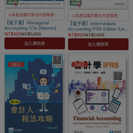
⚠️本產品屬於數位內容服務，一
⚠️本產品屬於數位內容服務，一
【電子書】Managerial
經購買不提供退貨與退款
【電子書】Intermediate
經購買不提供退貨與退款
Accounting 17/e [Warren]
Accounting IFRS Edition 5/e
⚠️本產品為台灣優惠價格，故僅
⚠️本產品為台灣優惠價格，故僅
NT$900
NT$1,000
Wiley Custom Edition [Kieso]
NT$900
NT$1,000
販售給台灣地區使用
販售給台灣地區使用
加入購物車
加入購物車
⚠️電子書僅限台灣境內使用，海
⚠️電子書產品僅限台灣境內使
外IP無法啟用
用，海外IP無法註冊成功