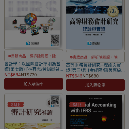
⛔書籍商品一經拆除膠膜，除非
⛔書籍商品一經拆除膠膜，除非
會計學：以國際會計準則為基
瑕疵換書不提供退貨與退款
高等財務會計研究─理論與實
瑕疵換書不提供退貨與退款
礎(第七版) [林有志/黃娟娟著]
證(第三版) [金成隆/陳美惠編
✅訂購數量5本以上另有優惠，請
✅訂購數量5本以上另有優惠，請
9789869927871
NT$684
NT$720
著] 9789869927802
NT$646
NT$680
洽LINE客服訂購
洽LINE客服訂購
加入購物車
加入購物車