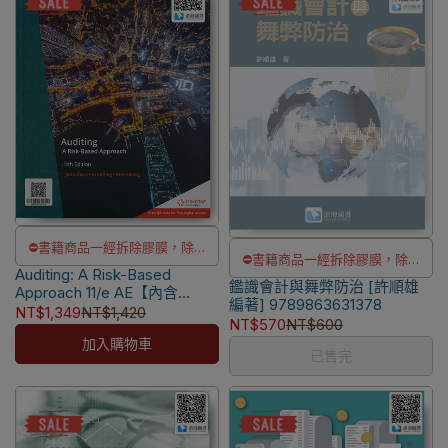
⛔書籍商品一經拆除膠膜，除非
⛔書籍商品一經拆除膠膜，除非
Auditing: A Risk-Based
瑕疵換書不提供退貨與退款
鑑識會計與舞弊防治 [許順雄
瑕疵換書不提供退貨與退款
Approach 11/e AE【內含
✅訂購數量5本以上另有優惠，請
編著] 9789863631378
Access Code,經刮除不受退】
✅訂購數量5本以上另有優惠，請
NT$1,349
NT$1,420
NT$570
NT$600
洽LINE客服訂購
[Johnstone/Rittenberg]
洽LINE客服訂購
加入購物車
9789814834513
已售完