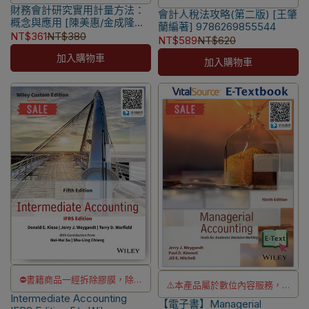
財務會計研究實用計量方法：
瑕疵換書不提供退貨與退款
會計人稅法攻略(第二版) [王肇
瑕疵換書不提供退貨與退款
概念與應用 [陳美惠/金成隆著]
蘭編著] 9786269855544
✅訂購數量5本以上另有優惠，請
✅訂購數量5本以上另有優惠，請
9786269855582
NT$361
NT$380
NT$589
NT$620
洽LINE客服訂購
洽LINE客服訂購
加入購物車
加入購物車
⛔書籍商品一經拆除膠膜，除非
⚠️本產品屬於數位內容服務，一
Intermediate Accounting
瑕疵換書不提供退貨與退款
【電子書】Managerial
經購買不提供退貨與退款