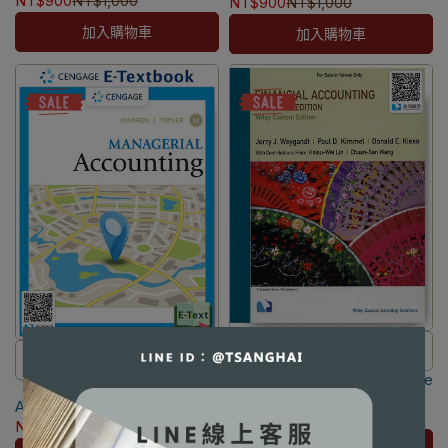
[Weygandt]
NT$900
NT$1,000
NT$900
NT$1,000
用，海外IP無法註冊成功
用，海外IP無法註冊成功
加入購物車
加入購物車
⛔書籍商品一經拆除膠膜，除非
⚠️本產品屬於數位內容服務，一
Financial Accounting IFRS 3/e
瑕疵換書不提供退貨與退款
【電子書】Managerial
經購買不提供退貨與退款
Wiley Custom Edition
✅訂購數量5本以上另有優惠，請
Accounting 16/e [Warren]
⚠️本產品為台灣優惠價格，故僅
[Weygandt/Kimmel/Kieso]
NT$1,406
NT$1,480
NT$900
NT$1,000
洽LINE客服訂購
9781119923367
販售給台灣地區使用