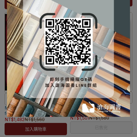
加入購物車
加入購物車
⚠️電子書僅限台灣境內使用，海
外IP無法啟用
⛔書籍商品一經拆除膠膜，除非
⛔書籍商品一經拆除膠膜，除非
Principles of Fraud
瑕疵換書不提供退貨與退款
Managerial Accounting: Tools
瑕疵換書不提供退貨與退款
Examination 4/e [Wells]
for Business Decision Making
✅訂購數量5本以上另有優惠，請
✅訂購數量5本以上另有優惠，請
9781118582886
NT$1,501
NT$1,580
[Weygandt/Kimmel/Kieso]
NT$1,482
NT$1,560
洽LINE客服訂購
洽LINE客服訂購
9781119419655
已售完
加入購物車