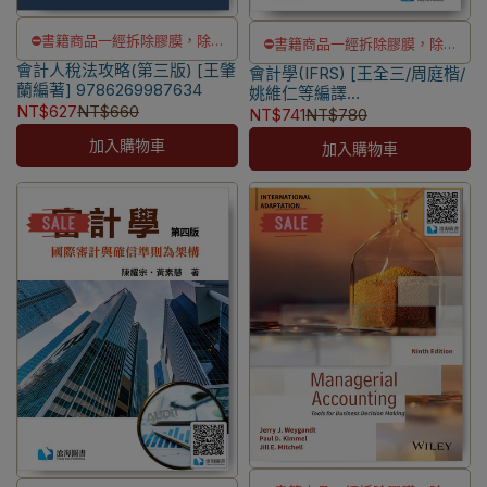
⛔書籍商品一經拆除膠膜，除非
⛔書籍商品一經拆除膠膜，除非
會計人稅法攻略(第三版) [王肇
瑕疵換書不提供退貨與退款
會計學(IFRS) [王全三/周庭楷/
瑕疵換書不提供退貨與退款
蘭編著] 9786269987634
姚維仁等編譯
✅訂購數量5本以上另有優惠，請
✅訂購數量5本以上另有優惠，請
NT$627
NT$660
(Weygandt/Kimmel/Kieso)]
NT$741
NT$780
洽LINE客服訂購
洽LINE客服訂購
9786269908943
加入購物車
加入購物車