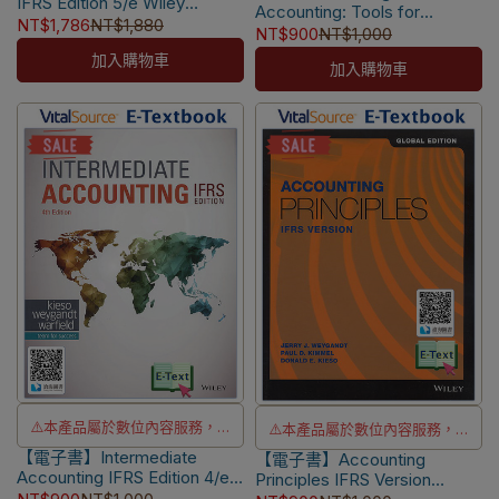
IFRS Edition 5/e Wiley
✅訂購數量5本以上另有優惠，請
Accounting: Tools for
⚠️電子書產品僅限台灣境內使
Custom Edition [Kieso]
NT$1,786
NT$1,880
Business Decision Making
NT$900
NT$1,000
洽LINE客服訂購
9781394277902
用，海外IP無法註冊成功
9/e IA
加入購物車
📌
本書另售【電子書】
加入購物車
[Weygandt/Kimmel/Mitchell]
⚠️本產品屬於數位內容服務，一
⚠️本產品屬於數位內容服務，一
【電子書】Intermediate
經購買不提供退貨與退款
【電子書】Accounting
經購買不提供退貨與退款
Accounting IFRS Edition 4/e
Principles IFRS Version
⚠️電子書產品僅限台灣境內使
⚠️電子書產品僅限台灣境內使
[Kieso]