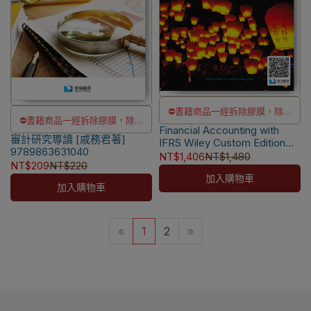
⛔書籍商品一經拆除膠膜，除非
⛔書籍商品一經拆除膠膜，除非
Financial Accounting with
瑕疵換書不提供退貨與退款
審計研究導讀 [戚務君著]
瑕疵換書不提供退貨與退款
IFRS Wiley Custom Edition
✅訂購數量5本以上另有優惠，請
9789863631040
4/e
NT$1,406
NT$1,480
✅訂購數量5本以上另有優惠，請
NT$209
NT$220
洽LINE客服訂購
[Weygandt/Kimmel/Kieso]
洽LINE客服訂購
加入購物車
9781119824237
加入購物車
«
1
2
»