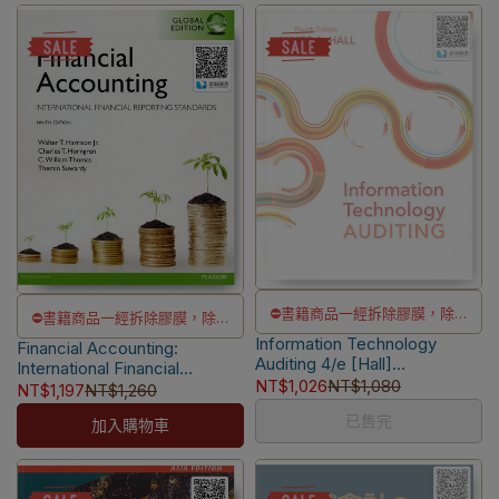
⛔書籍商品一經拆除膠膜，除非
⛔書籍商品一經拆除膠膜，除非
Information Technology
瑕疵換書不提供退貨與退款
Financial Accounting:
瑕疵換書不提供退貨與退款
Auditing 4/e [Hall]
International Financial
✅訂購數量5本以上另有優惠，請
✅訂購數量5本以上另有優惠，請
9781133949886
NT$1,026
NT$1,080
Reporting Standards 9/e
NT$1,197
NT$1,260
洽LINE客服訂購
洽LINE客服訂購
[Harrison] 0273777807
已售完
加入購物車