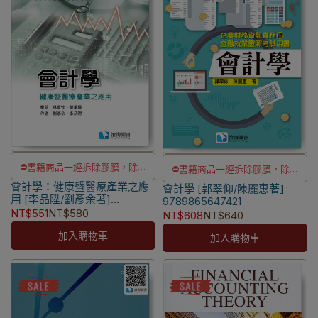
⛔書籍商品一經拆除膠膜，除非
⛔書籍商品一經拆除膠膜，除非
會計學：健康暨醫療產業之應
瑕疵換書不提供退貨與退款
會計學 [郭翠仰/陳麗惠著]
瑕疵換書不提供退貨與退款
用 [李品陞/劉彥余著]
9789865647421
✅訂購數量5本以上另有優惠，請
✅訂購數量5本以上另有優惠，請
9789863631231
NT$551
NT$580
NT$608
NT$640
洽LINE客服訂購
洽LINE客服訂購
加入購物車
加入購物車