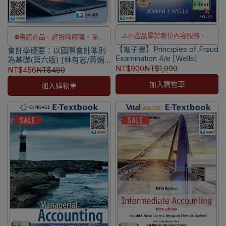
⚠️本產品屬於數位內容服務，一
⛔書籍商品一經拆除膠膜，除非
【電子書】Principles of Fraud
經購買不提供退貨與退款
會計學概要：以國際會計準則
瑕疵換書不提供退貨與退款
Examination 4/e [Wells]
為基礎(第六版) [林有志/黃娟
⚠️本產品為台灣優惠價格，故僅
✅訂購數量5本以上另有優惠，請
NT$900
NT$1,000
娟著] 9786269987696
NT$456
NT$480
販售給台灣地區使用
洽LINE客服訂購
加入購物車
加入購物車
⚠️電子書產品僅限台灣境內使
用，海外IP無法註冊成功