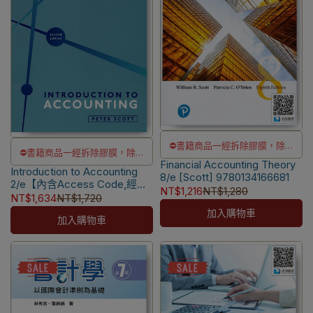
⛔書籍商品一經拆除膠膜，除非
⛔書籍商品一經拆除膠膜，除非
Financial Accounting Theory
瑕疵換書不提供退貨與退款
Introduction to Accounting
瑕疵換書不提供退貨與退款
8/e [Scott] 9780134166681
✅訂購數量5本以上另有優惠，請
2/e【內含Access Code,經刮
✅訂購數量5本以上另有優惠，請
NT$1,216
NT$1,280
除不受退】[Scott]
NT$1,634
NT$1,720
洽LINE客服訂購
洽LINE客服訂購
9780198849964
加入購物車
加入購物車