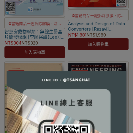
⛔書籍商品一經拆除膠膜，除非
Analysis and Design of Data
瑕疵換書不提供退貨與退款
⛔書籍商品一經拆除膠膜，除非
Converters [Razavi]
✅訂購數量5本以上另有優惠，請
智慧穿戴物聯網：無線生醫晶
瑕疵換書不提供退貨與退款
9781009602235
NT$1,881
NT$1,980
片開發模組 [李順裕譯(Lee)]
洽LINE客服訂購
✅訂購數量5本以上另有優惠，請
9786269316618
NT$304
NT$320
加入購物車
洽LINE客服訂購
加入購物車