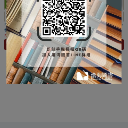
⛔書籍商品一經拆除膠膜，除非
⛔書籍商品一經拆除膠膜，除非
FPGA數位積體電路設計實
瑕疵換書不提供退貨與退款
Engineering Our Digital Future
瑕疵換書不提供退貨與退款
務：使用Verilog HDL與Xilinx
[Orsak] 0130354821
✅訂購數量5本以上另有優惠，請
✅訂購數量5本以上另有優惠，請
ISE [曾建勳/蔣元隆等著]
NT$323
NT$340
NT$1,188
NT$1,250
洽LINE客服訂購
洽LINE客服訂購
9789866184857
加入購物車
加入購物車