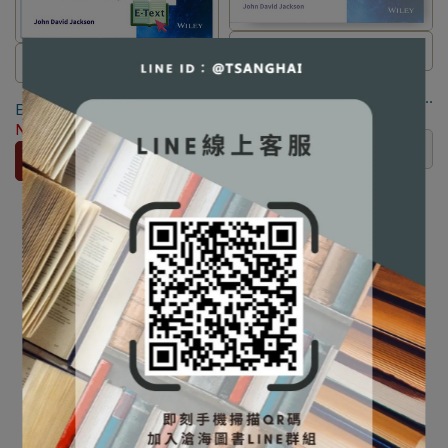
⛔書籍商品一經拆除膠膜，除非
⚠️本產品屬於數位內容服務，一
Classical Electrodynamics
瑕疵換書不提供退貨與退款
【電子書】Classical
經購買不提供退貨與退款
3/e, International Adaptation
✅訂購數量5本以上另有優惠，請
Electrodynamics 3/e,
[Jackson] 9781119770763
⚠️電子書產品僅限台灣境內使
NT$1,596
NT$1,680
International Adaptation
NT$900
NT$1,000
洽LINE客服訂購
用，海外IP無法註冊成功
[Jackson]
已售完
加入購物車