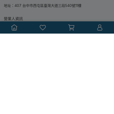
地址：407 台中市西屯區臺灣大道三段540號11樓
營業人資訊
營業人名稱：鼎隆圖書股份有限公司
統一編號：86363780
本站所銷售均為專業教科書，書中如有標註教學輔助配件(包含投影
片或教師手冊...等)，都僅提供授課教師參考使用，並無附贈銷售與
索取！
Copyright ©
滄海書局‧鼎隆圖書購書網
All Rights Reserved.
Designed by
CYBERBIZ
.