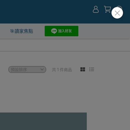
🎯讀家焦點
共 1 件商品