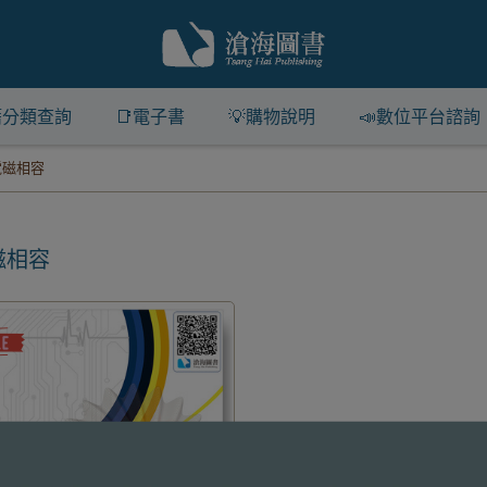
籍分類查詢
📑電子書
💡購物說明
📣數位平台諮詢
電磁相容
磁相容