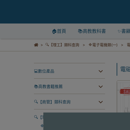
🏠首頁
📚高教教科書
✨書
🔍【理工】類科查詢
🔷電子電機類(一)
電
💻數位產品
📚高教書籍推薦
🔍【商管】類科查詢
🔍【理工】類科查詢
🔷數學類