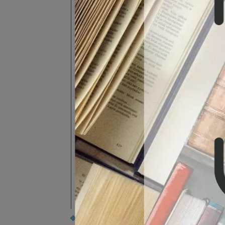
通訊系統
行動通訊
電磁學(偏電子電機)
電磁學(偏物理)
光纖通訊
射頻微波電路
天線
電磁相容
微波工程
光學(偏電子電機)
光電工程
控制系統
數位控制
回授控制
🔷電子電機類(二)