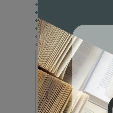
🔷統計類(理工)
🔷物理類
🔷化學化工類
🔷電腦資工類
🔷工業工程類
🔷電子電機類(一)
電子電機類
⛔
電路學
電磁
探討 
✅
電子學
NT$
電機工程
數位邏輯設計
數位訊號處理
訊號處理單晶片
影像處理
訊號與系統