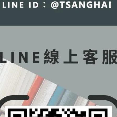
書籍商品一經拆除膠膜，除非瑕疵換
相容分析與設計：從PI與SI根因
書不提供退貨與退款
[林漢年著] 9789865647735
訂購數量5本以上另有優惠，請洽
684
NT$720
LINE客服訂購