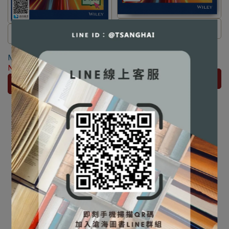
⛔書籍商品一經拆除膠膜，除非
⚠️本產品屬於數位內容服務，一
Construction Management
瑕疵換書不提供退貨與退款
【電子書】Construction
經購買不提供退貨與退款
5/e Asia Edition [Halpin]
✅訂購數量5本以上另有優惠，請
Management 5/e Asia Edition
⚠️電子書產品僅限台灣境內使
9781119599005
NT$1,539
NT$1,620
[Halpin]
NT$900
NT$1,000
洽LINE客服訂購
用，海外IP無法註冊成功
加入購物車
加入購物車