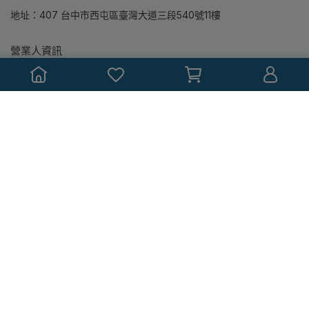
地址：407 台中市西屯區臺灣大道三段540號11樓
營業人資訊
營業人名稱：鼎隆圖書股份有限公司
統一編號：86363780
本站所銷售均為專業教科書，書中如有標註教學輔助配件(包含投影
片或教師手冊...等)，都僅提供授課教師參考使用，並無附贈銷售與
索取！
Copyright ©
滄海書局‧鼎隆圖書購書網
All Rights Reserved.
Designed by
CYBERBIZ
.