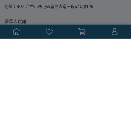
地址：407 台中市西屯區臺灣大道三段540號11樓
營業人資訊
營業人名稱：鼎隆圖書股份有限公司
統一編號：86363780
本站所銷售均為專業教科書，書中如有標註教學輔助配件(包含投影
片或教師手冊...等)，都僅提供授課教師參考使用，並無附贈銷售與
索取！
Copyright ©
滄海書局‧鼎隆圖書購書網
All Rights Reserved.
Designed by
CYBERBIZ
.