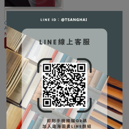
⛔書籍商品一經拆除膠膜，除非
Computer Organization and
瑕疵換書不提供退貨與退款
Architecture: Themes and
✅訂購數量5本以上另有優惠，請
Variations [Clements]
NT$1,064
NT$1,120
洽LINE客服訂購
9781111987084
加入購物車