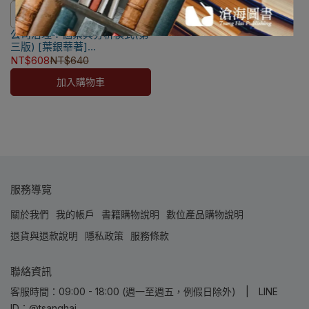
⛔書籍商品一經拆除膠膜，除非
公司治理：個案與分析模式(第
瑕疵換書不提供退貨與退款
三版) [葉銀華著]
✅訂購數量5本以上另有優惠，請
9789869927833
NT$608
NT$640
洽LINE客服訂購
加入購物車
服務導覽
關於我們
我的帳戶
書籍購物說明
數位產品購物說明
退貨與退款說明
隱私政策
服務條款
聯絡資訊
客服時間：09:00 - 18:00 (週一至週五，例假日除外) | LINE
ID：@tsanghai