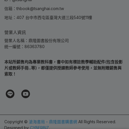
信箱：thbook@tsanghai.com.tw
地址：407 台中市西屯區臺灣大道三段540號11樓
營業人資訊
營業人名稱：鼎隆圖書股份有限公司
統一編號：86363780
本站所銷售均為專業教科書，書中如有標註教學輔助配件(包含投影
片或教師手冊...等)，都僅提供授課教師參考使用，並無附贈銷售與
索取！
Copyright ©
滄海書局‧鼎隆圖書購書網
All Rights Reserved.
Designed by
CYBERBIZ
.