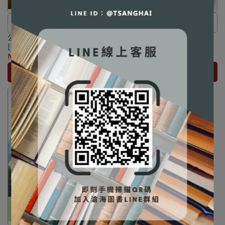
⛔書籍商品一經拆除膠膜，除非
⛔書籍商品一經拆除膠膜，除非
公司治理：全球觀點、台灣體
瑕疵換書不提供退貨與退款
公司治理─ESG企業永續經營
瑕疵換書不提供退貨與退款
驗(第三版) [葉銀華著]
[李華驎/孔繁華編著]
✅訂購數量5本以上另有優惠，請
✅訂購數量5本以上另有優惠，請
9789869859776
9786269653638
NT$627
NT$660
NT$399
NT$420
洽LINE客服訂購
洽LINE客服訂購
加入購物車
加入購物車