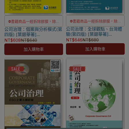
⛔書籍商品一經拆除膠膜，除非
⛔書籍商品一經拆除膠膜，除非
公司治理：全球觀點、台灣體
瑕疵換書不提供退貨與退款
公司治理：個案與分析模式(第
瑕疵換書不提供退貨與退款
驗(第四版) [葉銀華著]
四版) [葉銀華著]
✅訂購數量5本以上另有優惠，請
✅訂購數量5本以上另有優惠，請
9786269855506
9786269908912
NT$646
NT$680
NT$608
NT$640
洽LINE客服訂購
洽LINE客服訂購
加入購物車
加入購物車