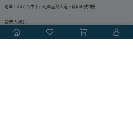
地址：407 台中市西屯區臺灣大道三段540號11樓
營業人資訊
營業人名稱：鼎隆圖書股份有限公司
統一編號：86363780
本站所銷售均為專業教科書，書中如有標註教學輔助配件(包含投影
片或教師手冊...等)，都僅提供授課教師參考使用，並無附贈銷售與
索取！
Copyright ©
滄海書局‧鼎隆圖書購書網
All Rights Reserved.
Designed by
CYBERBIZ
.