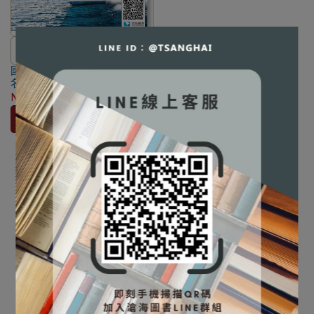
⛔書籍商品一經拆除膠膜，除非
國際遊輪經營管理實務 [耿揚
瑕疵換書不提供退貨與退款
名著] 9786269728039
✅訂購數量5本以上另有優惠，請
NT$570
NT$600
洽LINE客服訂購
加入購物車