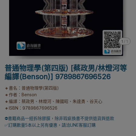
1
/
1
普通物理學(第四版) [蔡政男/林燈河等
編譯(Benson)] 9789867696526
🔸書名：普通物理學(第四版)
🔸作者：Benson
🔸編譯：蔡政男、林燈河、陳國昭、朱達勇、谷天心
🔸ISBN：9789867696526
⛔書籍商品一經拆除膠膜，除非瑕疵換書不提供退貨與退款
✅訂購數量5本以上另有優惠，請洽LINE客服訂購