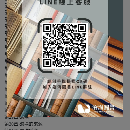
第13章 重力
第14章 固體與流體
第15章 振盪
第16章 力學波
第17章 聲
第18章 溫度、熱膨脹、理想氣體定律
第19章 熱力學第一定律
第20章 氣體動力論
第21章 熵和熱力學第二定律
第22章 靜電
第23章 電場
第24章 高斯定律
第25章 電位
第26章 電容器與介電質
第27章 電流與電阻
第28章 直流電路
第29章 磁場
第30章 磁場的來源