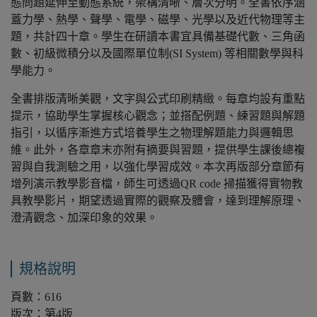
態問題延伸至動態系統，架構清晰、層次分明。全書依序涵
蓋力學、熱學、聲學、電學、磁學、光學以及近代物理等主
題，共計四十章。學生在研讀本書宜具備基礎代數、三角函
數、初級微積分以及國際單位制(SI System) 等相關數學與科
學能力。
全書排版清晰美觀，文字與公式印刷精緻。每章均設有重點
提示，協助學生掌握核心觀念；並搭配例題、練習題與解題
指引，以循序漸進方式培養學生之物理解題能力與邏輯思
維。此外，各章章末亦附有摘要與習題，提供學生課後總複
習與自我測驗之用，以強化學習成效。本次再版部分章節有
增列演示教學影音檔，師生可透過QR code 掃描獲得實物教
具教學影片，期望透過實際的觀察及體會，達到理解原理、
澄清觀念、加深印象的效果。
規格說明
頁數：616
版次：第4版