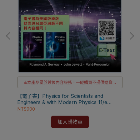
⚠️本產品屬於數位內容服務，一經購買不提供退貨與
貨
退款
⚠️本產品為台灣優惠價格，故僅販售給台灣地區使用
Hal
【電子書】Physics for Scientists and
⚠️電子書僅限台灣境內使用，海外IP無法啟用
Ex
Engineers & with Modern Physics 11/e
[W
NT$
[Serway]
NT$900
加入購物車