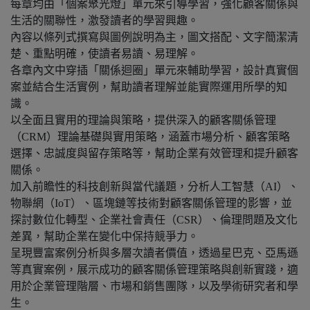
每章均由「個案聚光燈」單元來引導學習，強化顧客關係與
生活的關聯性，激發讀者的學習興趣。
內容以條列式撰寫與圖例說明為主，圖文搭配、文字簡潔清
楚、重點明確，使讀者易讀、易理解。
各章內文中穿插「關係迴圈」單元來輔助學習，設計真實個
案並結合生活實例，幫助讀者理解並能實際運用所學的知
識。
以全面且實用的理論與策略，提供深入的顧客關係管理
（CRM）理論基礎與實用策略，涵蓋市場分析、顧客策略
選擇、忠誠度與留存策略等，幫助企業有效管理和提升顧客
關係。
加入前瞻性的科技創新與當代議題，分析人工智慧（AI）、
物聯網（IoT）、區塊鏈等技術對顧客關係管理的影響，並
探討數位化轉型、企業社會責任（CSR）、倫理問題及文化
差異，幫助企業在變化中保持競爭力。
呈現豐富案例分析與多層次讀者價值，透過星巴克、亞馬遜
等真實案例，展示成功的顧客關係管理策略與創新實踐，適
用於企業管理階層、市場和銷售團隊，以及學術研究者和學
生。