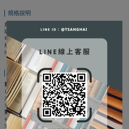
規格說明
頁數：304
版次：第1版
年份：2024年
規格：16開/平裝/單色
ISBN：9789863631606
產品內容與運送說明
第1篇 概念與理論基礎
1 顧客關係管理概述
2 關係價值與消費者洞察
3 服務科學與優異的顧客服務體驗
第2篇 策略與實務
4 了解顧客差異
5 關係強化：忠誠度與留存