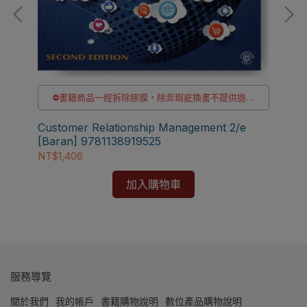
⛔書籍商品一經拆除膠膜，除非瑕疵換書不提供退貨
與退款
✅訂購數量5本以上另有優惠，請洽LINE客服訂購
Customer Relationship Management 2/e
[Baran] 9781138919525
Cu
NT$1,406
Con
97
NT$
加入購物車
服務導覽
關於我們
我的帳戶
書籍購物說明
數位產品購物說明