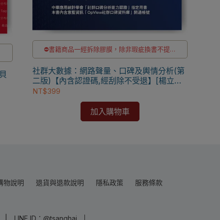
⛔書籍商品一經拆除膠膜，除非瑕疵換書不提供
供
退貨與退款
✅訂購數量5本以上另有優惠，請洽LINE客服訂購
社群大數據：網路聲量、口碑及輿情分析(第
購
貝
二版)【內含認證碼,經刮除不受退】[楊立偉
編著] 9789869947534
NT$399
加入購物車
購物說明
退貨與退款說明
隱私政策
服務條款
LINE ID：@tsanghai