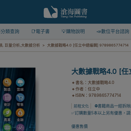
籍分類查詢
📑電子書
💡購物說明
📣數位平台諮詢
類
,
巨量分析,大數據分析
大數據戰略4.0 [任立中總編輯] 9789865774714
大數據戰略4.0 [任立
🔸書名：大數據戰略4.0
🔸作者：任立中
🔸ISBN：9789865774714
⛔書籍商品一經拆除
前程文化
✅訂購數量5本以上另有優惠，請洽
優惠售價