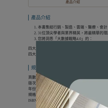
產品介紹
產品介紹
本書集結行銷、製造、雲端、醫療、會計
31位頂尖學者與業界精英，將最精華的
您將洞悉「大數據戰略4.0」的：
四大戰略：資源整合、平台建置、創意思維、
四大內涵：理論、模型、預測、決策。
規格說明
頁數：348
版次：第1版
年份：2016年
規格：16開/平裝/雙色
ISBN：9789865774714