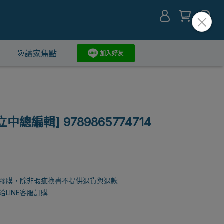
🎯讀家焦點
中總編輯] 9789865774714
膠膜，除非瑕疵換書不提供退貨與退款
LINE客服訂購