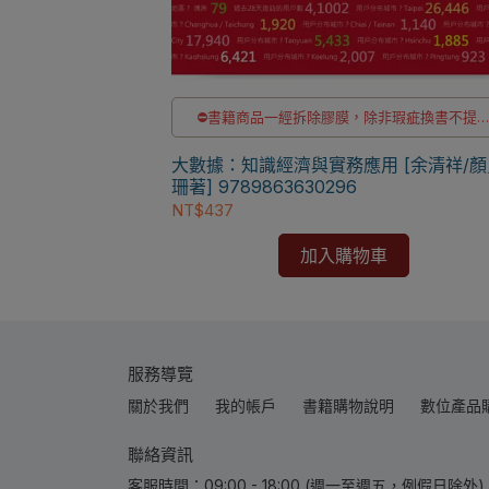
⛔書籍商品一經拆除膠膜，除非瑕疵換書不提
退貨與退款
✅訂購數量5本以上另有優惠，請洽LINE客服訂
大數據：知識經濟與實務應用 [余清祥/顏
珊著] 9789863630296
NT$437
加入購物車
服務導覽
關於我們
我的帳戶
書籍購物說明
數位產品
聯絡資訊
客服時間：09:00 - 18:00 (週一至週五，例假日除外) | 