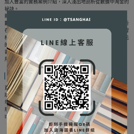
加入豐富的實務案例介紹，深入淺出地剖析從數據中淘金的
祕訣。
新版內容共分為三篇十三章，涵蓋大數據分析的基本概念、
數據的前處理、大數據分析的方法與實證，以及大數據分析
在商業與製造上的進階應用，並且新增機器學習與深度學習
相關的方法介紹，增加讀者在大數據分析實務應用上更多元
的分析方法。
書中也提供R程式語言與實作範例輔以說明，使讀者易於應
用，進而提升大數據分析和數位決策能力。
規格說明
頁數：576
版次：第2版
年份：2019年
規格：16開/平裝/單色
ISBN：9789869688130