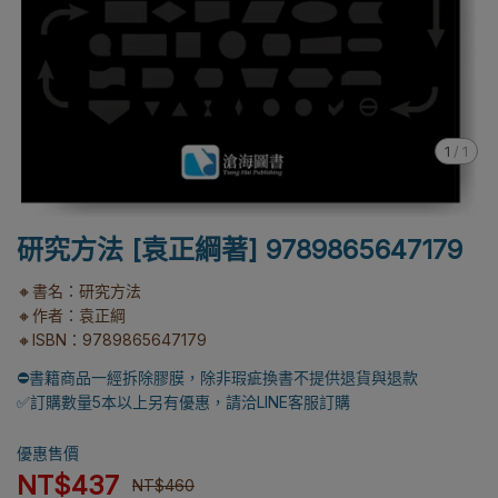
1
/
1
研究方法 [袁正綱著] 9789865647179
🔸書名：研究方法
🔸作者：袁正綱
🔸ISBN：9789865647179
⛔書籍商品一經拆除膠膜，除非瑕疵換書不提供退貨與退款
✅訂購數量5本以上另有優惠，請洽LINE客服訂購
優惠售價
NT$437
NT$460