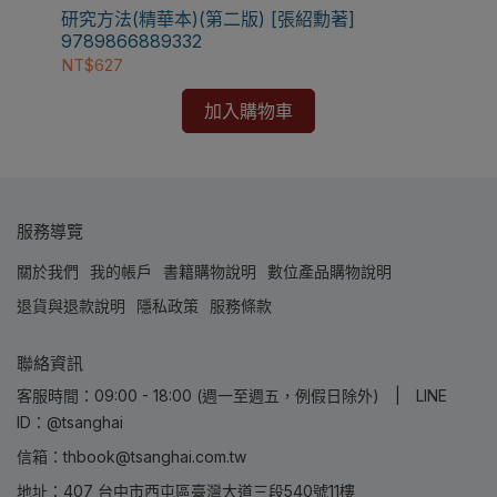
✅訂購數量5本以上另有優惠，請洽LINE客服訂購
研究方法(精華本)(第二版) [張紹勳著]
9789866889332
NT$627
加入購物車
服務導覽
關於我們
我的帳戶
書籍購物說明
數位產品購物說明
退貨與退款說明
隱私政策
服務條款
聯絡資訊
客服時間：09:00 - 18:00 (週一至週五，例假日除外) | LINE
ID：@tsanghai
信箱：thbook@tsanghai.com.tw
地址：407 台中市西屯區臺灣大道三段540號11樓