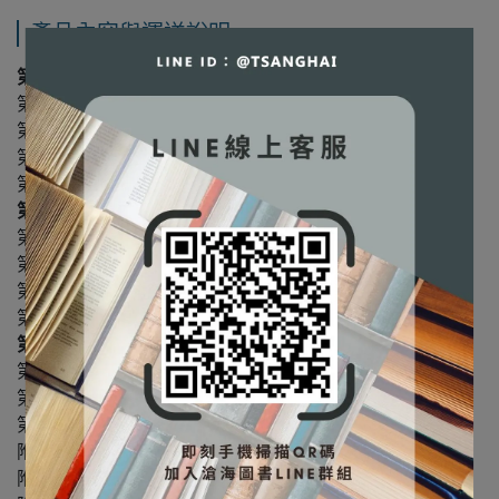
產品內容與運送說明
第一篇 基礎篇
第 1 章
緒論
第 2 章
材質的選擇
第 3 章
靜負荷的破壞準則
第 4 章
變動負荷的破壞準則
第二篇 傳動篇
第 6 章
正齒輪
第 7 章
螺旋齒輪、傘齒輪與蝸桿
第 8 章
軸
第 9 章
滾動軸承
第三篇 應用篇
第 10 章
公差與配合
第 11 章
螺旋齒輪減速機
第 12 章
蝸桿減速機
附錄 1 材質的機械性質
附錄 2 幾何應力集中係數