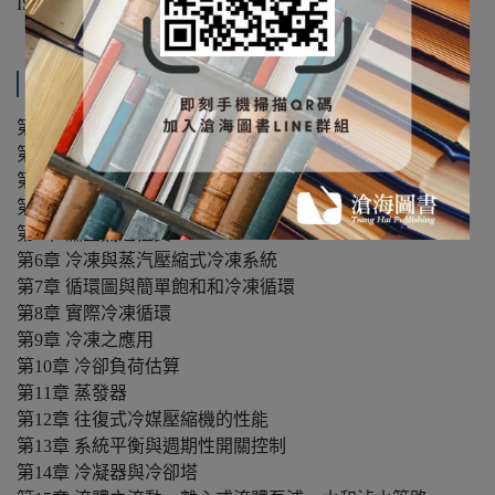
ISBN：9789579874625
產品內容與運送說明
第1章 壓力，功，功率，能量
第2章 物質，內能，熱，溫度
第3章 理想氣體及其各種過程
第4章 飽和蒸汽過熱蒸汽
第5章 濕空氣之性質
第6章 冷凍與蒸汽壓縮式冷凍系統
第7章 循環圖與簡單飽和和冷凍循環
第8章 實際冷凍循環
第9章 冷凍之應用
第10章 冷卻負荷估算
第11章 蒸發器
第12章 往復式冷媒壓縮機的性能
第13章 系統平衡與週期性開關控制
第14章 冷凝器與冷卻塔