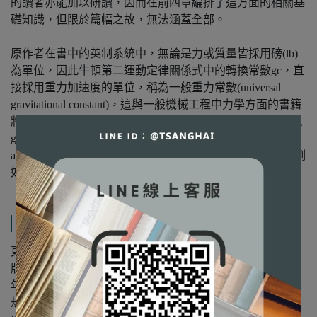
的讀者亦能加以研讀，因而在前四章編排了這方面的相關基
礎知識，但限於篇幅之故，無法涵蓋全部。
原作者在書中的英制系統中，無論是力或質量皆採用磅(lb)
為單位，因此牛頓第二運動定律關係式中的轉換常數gc，直
接採用重力加速度的單位，稱為一般重力常數(universal
gravitational constant)，這與一般機械工程中力學方面的書籍
將力以磅力(lbf)而質量以磅質量(lbm)為單位完全不同，所以
gc也不相同，一般稱為重力加速度轉換因子(gravitational
acceleration conversion factor)，此外原書中有錯誤的地方，例
如冷媒蒸汽表的熵之單位等，譯者皆加以另註解或更正。
規格說明
頁數：704
版次：第3版
年份：1997年
規格：16開/平裝/單色