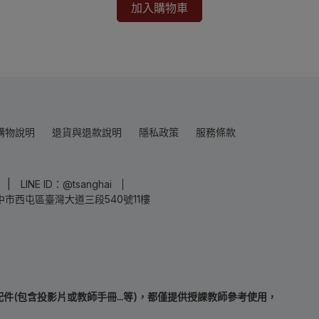
加入購物車
購物說明
退貨與退款說明
隱私政策
服務條款
LINE ID：@tsanghai
中市西屯區臺灣大道三段540號11樓
(包含投影片或教師手冊...等)，都僅提供授課教師參考使用，