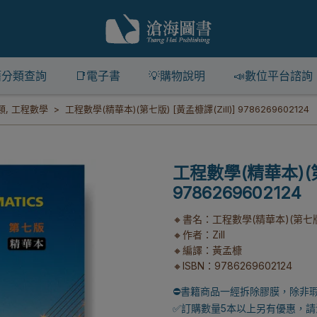
籍分類查詢
📑電子書
💡購物說明
📣數位平台諮詢
類
,
工程數學
工程數學(精華本)(第七版) [黃孟槺譯(Zill)] 9786269602124
工程數學(精華本)(第七
9786269602124
🔸書名：工程數學(精華本)(第七
🔸作者：Zill
🔸編譯：黃孟槺
🔸ISBN：9786269602124
⛔書籍商品一經拆除膠膜，除非
✅訂購數量5本以上另有優惠，請洽