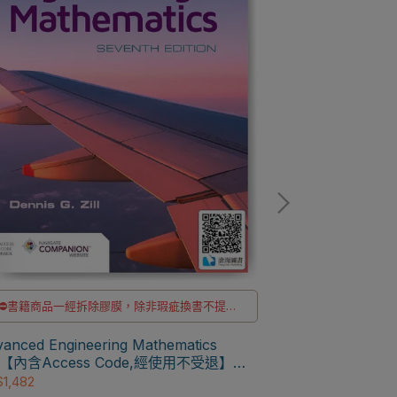
⛔書籍商品一經
⛔書籍商品一經拆除膠膜，除非瑕疵換書不提供
退貨與退款
✅訂購數量5本以
Advanced Engi
✅訂購數量5本以上另有優惠，請洽LINE客服訂購
anced Engineering Mathematics
(PNIE) 2/e [G
e【內含Access Code,經使用不受退】
NT$1,216
ll] 9781284206241
1,482