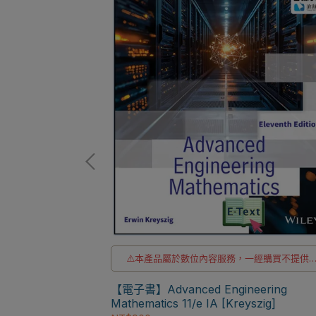
非瑕疵換書不提供
洽LINE客服訂購
⚠️本產品屬於數位內容服務，一經購買不提供
thematics 10/e
貨與退款
ersion)
⚠️本產品為台灣優惠價格，故僅販售給台灣地
【電子書】Advanced Engineering
使用
Mathematics 11/e IA [Kreyszig]
⚠️電子書產品僅限台灣境內使用，海外IP無法