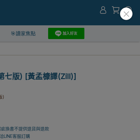
🎯讀家焦點
版) [黃孟槺譯(Zill)]
版)
瑕疵換書不提供退貨與退款
LINE客服訂購