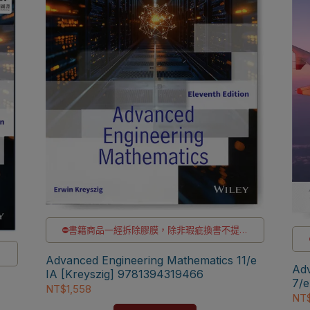
⛔書籍商品一經拆除膠膜，除非瑕疵換書不提供
退貨與退款
退
✅訂購數量5本以上另有優惠，請洽LINE客服訂購
Advanced Engineering Mathematics 11/e
Adv
📌
本書另售【電子書】
IA [Kreyszig] 9781394319466
區
7/
NT$1,558
[Zi
NT$
註