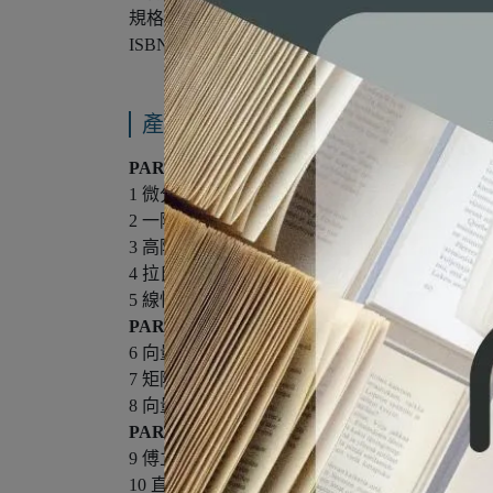
規格：16開/平裝/單色
ISBN：9786269602124
產品內容與運送說明
PART 1 常微分方程
1 微分方程簡介
2 一階微分方程
3 高階微分方程
4 拉氏變換
5 線性方程的級數解
PART 2 向量、矩陣和向量微積分
6 向量
7 矩陣
8 向量微積分
PART 3 偏微分方程
9 傅立葉級數
10 直角坐標的邊界值問題