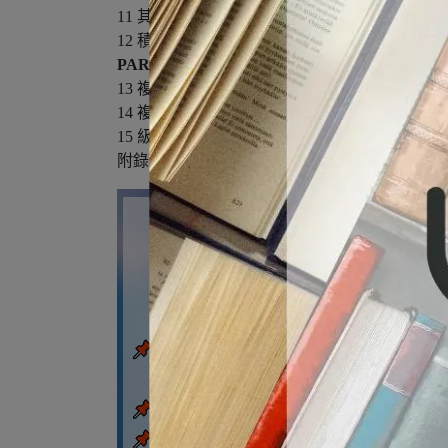
11 其他坐標系統的邊界值問題
12 積分變換
PART 4 複分析
13 複變函數
14 複平面中的積分
15 級數和留數
附錄 拉氏變換表