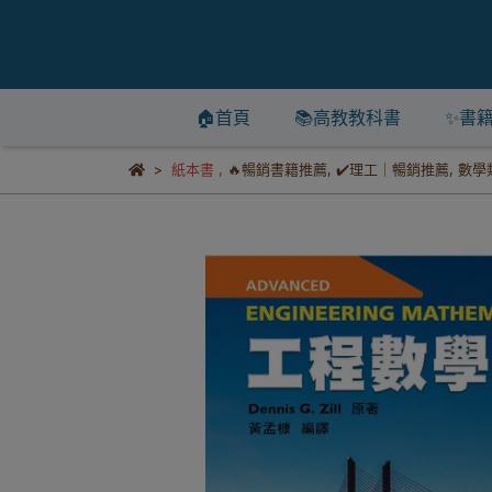
🏠首頁
📚高教教科書
✨書
紙本書
,
🔥暢銷書籍推薦
,
✔️理工｜暢銷推薦
,
數學