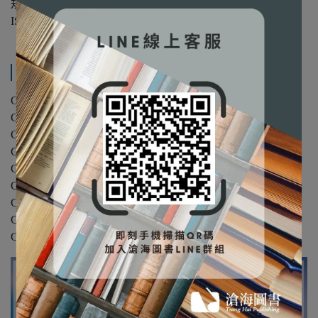
規格：16開/平裝/雙色
ISBN：9789860651546
產品內容與運送說明
Chapter 1 導論
Chapter 2 陣列
Chapter 3 堆疊
Chapter 4 佇列
Chapter 5 串列
Chapter 6 樹狀結構
Chapter 7 圖形結構
Chapter 8 排序
Chapter 9 搜尋