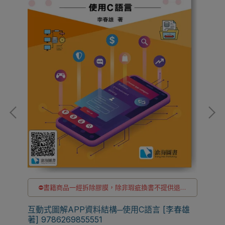
⛔書籍商品一經拆除膠膜，除非瑕疵換書不提供退貨
Dat
與退款
4/
✅訂購數量5本以上另有優惠，請洽LINE客服訂購
互動式圖解APP資料結構─使用C語言 [李春雄
[C
NT$
著] 9786269855551