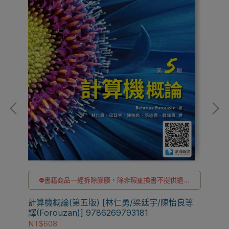
⛔書籍商品一經拆除膠膜，除非瑕疵換書不提供退貨
Com
貨
與退款
Nav
✅訂購數量5本以上另有優惠，請洽LINE客服訂購
計算機概論(第五版) [林仁勇/梁廷宇/陳怡良等
97
NT$
譯(Forouzan)] 9786269793181
NT$608