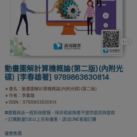
1
/
1
動畫圖解計算機概論(第二版)(內附光
碟) [李春雄著] 9789863630814
🔸書名：動畫圖解計算機概論(內附光碟)(第二版)
🔸作者：李春雄
🔸ISBN：9789863630814
⛔書籍商品一經拆除膠膜，除非瑕疵換書不提供退貨與退款
✅訂購數量5本以上另有優惠，請洽LINE客服訂購
優惠售價