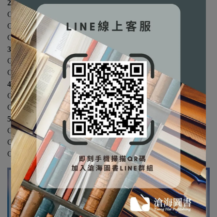
2 程式結構篇
Chapter 4 程式語言
Chapter 5 資料結構
Chapter 6 演算法
3 資料庫與系統分析篇
Chapter 7 資料庫
Chapter 8 系統分析
4 網路與多媒體篇
Chapter 9 電腦網路
Chapter 10 多媒體
5 實務應用篇
Chapter 11 電子商務
Chapter 12 數位學習
Chapter 13 其他重要議題（參見隨書光碟）