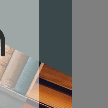
，例如 xxx@xxx
.edu.tw
)