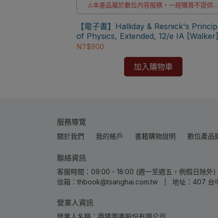
⚠️本產品屬於數位內容服務，一經購買不提供
貨與退款
，海外IP無法註
f
⚠️本產品為台灣優惠價格，故僅販售給台灣地
【電子書】Halliday & Resnick's Princip
avi]
使用
of Physics, Extended, 12/e IA [Walker
⚠️電子書產品僅限台灣境內使用，海外IP無法
NT$900
冊成功
加入購物車
服務導覽
關於我們
我的帳戶
書籍購物說明
數位產品
聯絡資訊
客服時間：09:00 - 18:00 (週一至週五，例假日除外) | 
信箱：thbook@tsanghai.com.tw
地址：407 台
營業人資訊
營業人名稱：鼎隆圖書股份有限公司