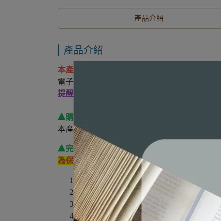
產品介紹
產品介紹
本產品線上瀏覽年限 4 年。
電子書需使用 VitalSource 閱讀軟體，請自行
提醒您，電子書均為原廠提供，書籍內容與封
🔺購買之前🔺
依據消費者保護法第19條第1項
本產品屬於數位內容服務，訂單成立與付款後
🔺完成訂單🔺
請於 [訂單備註欄] 提供以下註
為保障彼此之權益，若提供資訊不完整，本站
學校科系：
授課老師：
姓名：
學號：