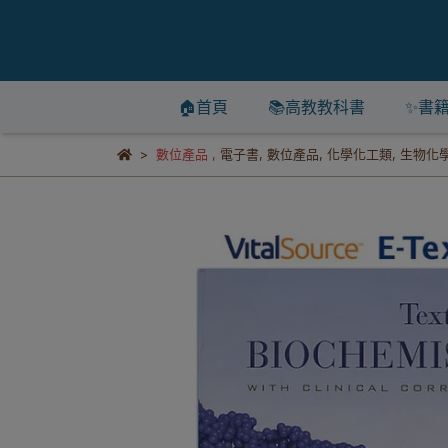
🏠首頁
📚高教教科書
✨書
數位產品
,
電子書
,
數位產品
,
化學化工類
,
生物化