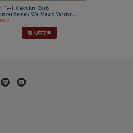
貨與退款
⚠️本產品屬於
⚠️本產品為台灣優惠價格，故僅販售給台灣地區
子書】Calculus: Early
使用
nscendentals 9/e Metric Version
⚠️本產品為台
【電子書】Chemist
⚠️電子書僅限台灣境內使用，海外IP無法啟用
ewart]
$900
⚠️電子書僅限
NT$900
加入購物車