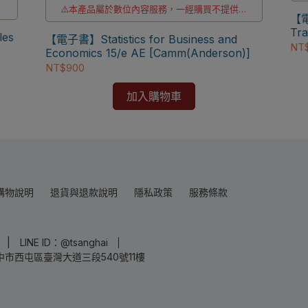
退
⚠️本產品屬於數位內容服務，一經購買不提供退
【電
貨與退款
Tra
區
⚠️本產品為台灣優惠價格，故僅販售給台灣地區
les
【電子書】Statistics for Business and
[St
NT
使用
]
Economics 15/e AE [Camm(Anderson)]
註
⚠️電子書僅限台灣境內使用，海外IP無法啟用
NT$900
加入購物車
購物說明
退貨與退款說明
隱私政策
服務條款
LINE ID：@tsanghai
中市西屯區臺灣大道三段540號11樓