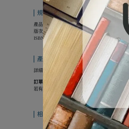
規格說明
產品形式：
電子書
版次：第7版
ISBN：9780470609767
產品內容與運送說明
詳細訂購說明請參考
👉
[
💻
數位產品購物說明]
訂單成立並付款後，將在5~7天內以
[電子郵件
若有疑問請洽LINE線上客服
相關書籍推薦