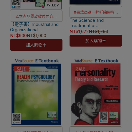
⛔書籍商品一經拆除膠膜，
⚠️本產品屬於數位內容服
The Science and
除非瑕疵換書不提供退貨與
【電子書】Industrial and
務，一經購買不提供退貨與
Treatment of
退款
Organizational
Psychological Disorders
NT$1,672
NT$1,760
退款
Psychology: Research
NT$900
NT$1,000
✅訂購數量5本以上另有優
16/e【內含Access Code,
⚠️本產品為台灣優惠價格，
and Practice 9/e
加入購物車
經刮除不受退】 [Kring]
惠，請洽LINE客服訂購
加入購物車
[Spector]
9781394221752
故僅販售給台灣地區使用
⚠️電子書產品僅限台灣境內
使用，海外IP無法註冊成功