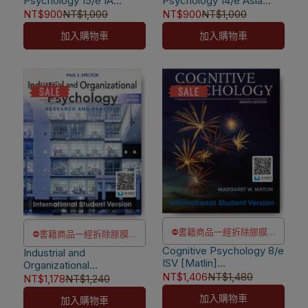
Psychology 15/e IA
Psychology 14/e Asia
退款
退款
[Kring]
Edition [Kring]
NT$900
NT$1,000
NT$900
NT$1,000
⚠️電子書產品僅限台灣境內
⚠️電子書產品僅限台灣境內
加入購物車
加入購物車
使用，海外IP無法註冊成功
使用，海外IP無法註冊成功
⛔書籍商品一經拆除膠膜，
⛔書籍商品一經拆除膠膜，
Cognitive Psychology 8/e
除非瑕疵換書不提供退貨與
Industrial and
除非瑕疵換書不提供退貨與
ISV [Matlin]
Organizational
退款
退款
9781118318690
NT$1,406
NT$1,480
Psychology 6/e
NT$1,178
NT$1,240
✅訂購數量5本以上另有優
✅訂購數量5本以上另有優
[Spector] 9781118092279
加入購物車
加入購物車
惠，請洽LINE客服訂購
惠，請洽LINE客服訂購