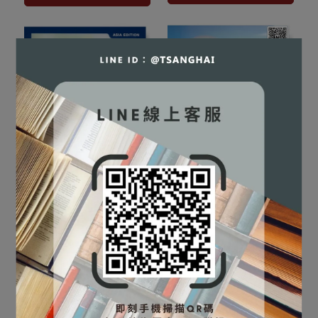
⛔書籍商品一經拆除膠膜，
⛔書籍商品一經拆除膠膜，
Health Psychology:
除非瑕疵換書不提供退貨與
Biopsychosocial
實用心理學 [陸洛/高旭繁
除非瑕疵換書不提供退貨與
退款
Interactions 9/e Asia
NT$1,406
NT$1,480
著] 9789866184864
退款
✅訂購數量5本以上另有優
Edition [Sarafino]
NT$475
NT$500
加入購物車
9781119586869
✅訂購數量5本以上另有優
惠，請洽LINE客服訂購
加入購物車
惠，請洽LINE客服訂購
📌
本書另售【電子書】