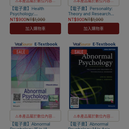
⚠️本產品屬於數位內容服
⚠️本產品屬於數位內容服
【電子書】Health
務，一經購買不提供退貨與
【電子書】Personality:
務，一經購買不提供退貨與
Psychology:
Theory and Research
退款
退款
Biopsychosocial
15/e [Cervone]
NT$900
NT$1,000
NT$900
NT$1,000
⚠️電子書產品僅限台灣境內
⚠️電子書產品僅限台灣境內
Interactions 9/e Asia
加入購物車
加入購物車
Edition [Sarafino]
使用，海外IP無法註冊成功
使用，海外IP無法註冊成功
⚠️本產品屬於數位內容服
⚠️本產品屬於數位內容服
【電子書】Abnormal
務，一經購買不提供退貨與
【電子書】Abnormal
務，一經購買不提供退貨與