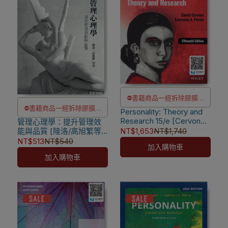
⛔書籍商品一經拆除膠膜，
⛔書籍商品一經拆除膠膜，
Personality: Theory and
除非瑕疵換書不提供退貨與
Research 15/e [Cervone]
管理心理學：提升管理效
除非瑕疵換書不提供退貨與
退款
9781119891673
能與品質 [陸洛/高旭繁等
NT$1,653
NT$1,740
退款
✅訂購數量5本以上另有優
著] 9789866264863
NT$513
NT$540
加入購物車
✅訂購數量5本以上另有優
惠，請洽LINE客服訂購
加入購物車
惠，請洽LINE客服訂購