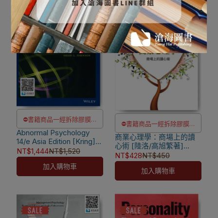
⛔書籍商品一經拆除膠膜，
⛔書籍商品一經拆除膠膜，
Abnormal Psychology
除非瑕疵換書不提供退貨與
商業心理學：商場上的讀
除非瑕疵換書不提供退貨與
14/e Asia Edition [Kring]
退款
心術 [陸洛/高旭繁著]
退款
9781119586845
NT$1,444
NT$1,520
9789866264986
NT$428
NT$450
✅訂購數量5本以上另有優
✅訂購數量5本以上另有優
加入購物車
惠，請洽LINE客服訂購
加入購物車
惠，請洽LINE客服訂購