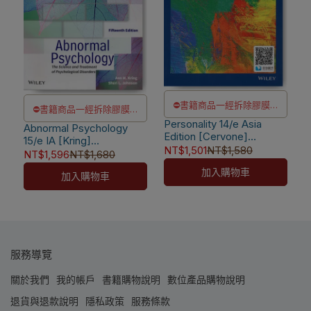
⛔書籍商品一經拆除膠膜，
⛔書籍商品一經拆除膠膜，
Personality 14/e Asia
除非瑕疵換書不提供退貨與
Abnormal Psychology
除非瑕疵換書不提供退貨與
Edition [Cervone]
15/e IA [Kring]
退款
退款
9781119586289
NT$1,501
NT$1,580
9781119859918
NT$1,596
NT$1,680
✅訂購數量5本以上另有優
✅訂購數量5本以上另有優
加入購物車
加入購物車
惠，請洽LINE客服訂購
惠，請洽LINE客服訂購
服務導覽
關於我們
我的帳戶
書籍購物說明
數位產品購物說明
退貨與退款說明
隱私政策
服務條款