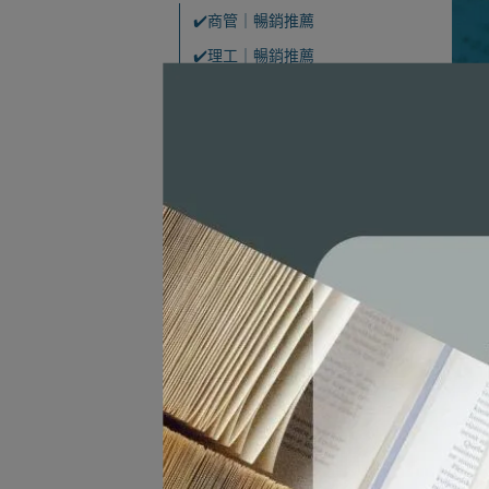
✔️商管｜暢銷推薦
✔️理工｜暢銷推薦
📛商管｜熱門科目
會計學
中級會計
管理學
⛔
經濟學
An In
行銷學,行銷管理
Stati
✅訂
978
NT$1
微積分(商管)
財務管理
商業統計
管理資訊系統
電子商務
📛理工｜熱門科目