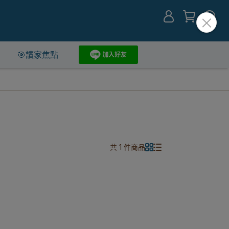
🎯讀家焦點
共 1 件商品