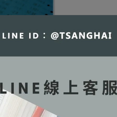
書籍商品一經拆除膠膜，除非瑕疵換
troduction to Probability and
書不提供退貨與退款
stical Inference 2/e [Roussas]
購數量5本以上另有優惠，請洽LINE
9865666743
,121
NT$1,180
客服訂購