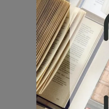
微積分(理工)
普通物理
普通化學
電子學
電路學
計算機概論
工程數學
有機化學
生產與作業管理
作業研究/管理科學
流體力學
熱力學
工程統計