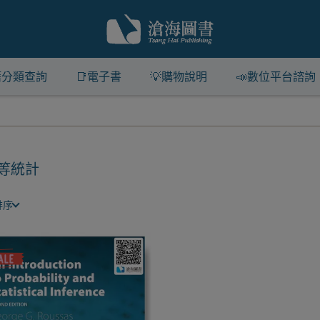
籍分類查詢
📑電子書
💡購物說明
📣數位平台諮詢
等統計
排序