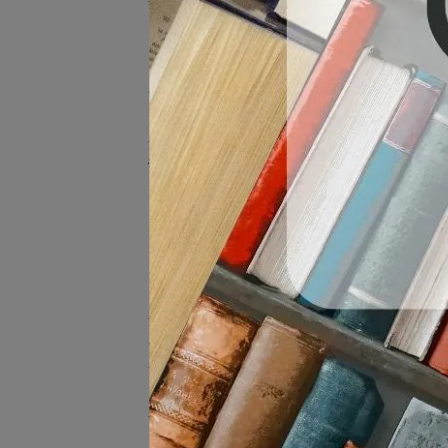
✨書籍分類查詢
♾️商管｜類科查詢
♾️理工｜類科查詢
📑電子書
💡購物說明
🛒書籍購物說明(文字版)
🛒書籍購物說明(圖解版)
🛒數位產品購物說明
🛒退貨與退款說明
📣數位平台諮詢
🎯讀家焦點