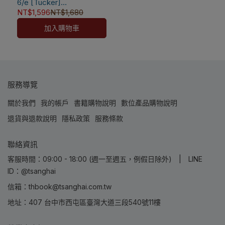
6/e [Tucker]
退款
9780470458389
NT$1,596
NT$1,680
✅訂購數量5本以上另有優
加入購物車
惠，請洽LINE客服訂購
服務導覽
關於我們
我的帳戶
書籍購物說明
數位產品購物說明
退貨與退款說明
隱私政策
服務條款
聯絡資訊
客服時間：09:00 - 18:00 (週一至週五，例假日除外) | LINE
ID：@tsanghai
信箱：thbook@tsanghai.com.tw
地址：407 台中市西屯區臺灣大道三段540號11樓