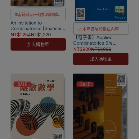
⛔書籍商品一經拆除膠膜，
An Invitation to
除非瑕疵換書不提供退貨與
Combinatorics [Shahriari]
⚠️本產品屬於數位內容服
退款
9781108476546
NT$1,254
NT$1,320
【電子書】Applied
務，一經購買不提供退貨與
✅訂購數量5本以上另有優
Combinatorics 6/e
加入購物車
退款
惠，請洽LINE客服訂購
[Tucker]
NT$900
NT$1,000
⚠️電子書產品僅限台灣境內
加入購物車
使用，海外IP無法註冊成功