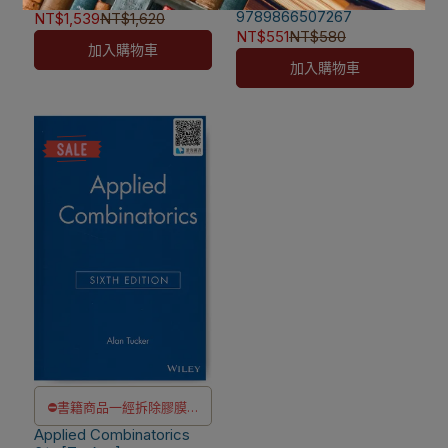
退款
[Epp] 9780357114087
9789866507267
NT$1,539
NT$1,620
退款
✅訂購數量5本以上另有優
NT$551
NT$580
加入購物車
✅訂購數量5本以上另有優
惠，請洽LINE客服訂購
加入購物車
惠，請洽LINE客服訂購
⛔書籍商品一經拆除膠膜，
Applied Combinatorics
除非瑕疵換書不提供退貨與