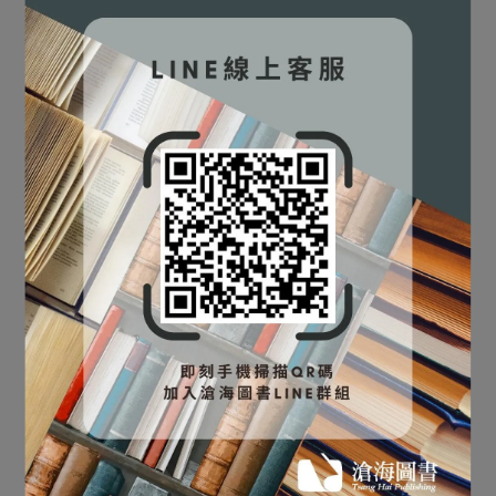
⛔書籍商品一經拆除膠膜，
⛔書籍商品一經拆除膠膜，
Combinatorial
除非瑕疵換書不提供退貨與
離散數學(第五版) [許鳳鑾/
除非瑕疵換書不提供退貨與
Mathematics [West]
劉誌堯/歐崇明譯
退款
退款
9781107058583
NT$1,596
NT$1,680
(Dossey)]
NT$684
NT$720
✅訂購數量5本以上另有優
✅訂購數量5本以上另有優
9789861546117
加入購物車
加入購物車
惠，請洽LINE客服訂購
惠，請洽LINE客服訂購
⛔書籍商品一經拆除膠膜，
⛔書籍商品一經拆除膠膜，
Discrete Mathematics
除非瑕疵換書不提供退貨與
with Applications 5/e
離散數學 [謝財明著]
除非瑕疵換書不提供退貨與