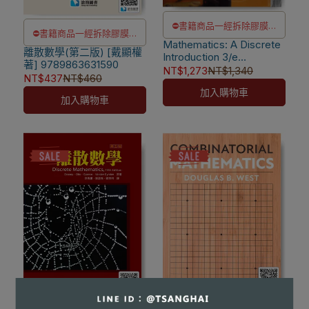
⛔書籍商品一經拆除膠膜，
⛔書籍商品一經拆除膠膜，
Mathematics: A Discrete
除非瑕疵換書不提供退貨與
離散數學(第二版) [戴顯權
除非瑕疵換書不提供退貨與
Introduction 3/e
退款
著] 9789863631590
[Scheinerman]
退款
NT$1,273
NT$1,340
NT$437
NT$460
✅訂購數量5本以上另有優
9780840065285
✅訂購數量5本以上另有優
加入購物車
惠，請洽LINE客服訂購
加入購物車
惠，請洽LINE客服訂購