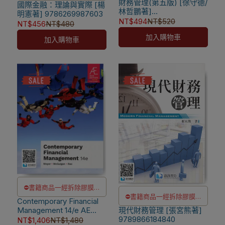
財務管理(第五版) [徐守德/
除非瑕疵換書不提供退貨與
國際金融：理論與實際 [楊
除非瑕疵換書不提供退貨與
林哲鵬著]
明憲著] 9786269987603
退款
退款
9786269855568
NT$494
NT$520
NT$456
NT$480
✅訂購數量5本以上另有優
✅訂購數量5本以上另有優
加入購物車
加入購物車
惠，請洽LINE客服訂購
惠，請洽LINE客服訂購
⛔書籍商品一經拆除膠膜，
⛔書籍商品一經拆除膠膜，
Contemporary Financial
除非瑕疵換書不提供退貨與
Management 14/e AE
現代財務管理 [張宮熊著]
除非瑕疵換書不提供退貨與
退款
[Moyer/Mcguigan/Rao]
9789866184840
NT$1,406
NT$1,480
退款