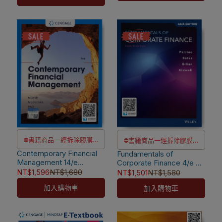
[Rosenbaum]
📌
本書另售【電子書】
9781119867876
⛔書籍商品一經拆除膠膜，
⛔書籍商品一經拆除膠膜，
Contemporary Financial
除非瑕疵換書不提供退貨與
Fundamentals of
除非瑕疵換書不提供退貨與
Management 14/e
Corporate Finance 4/e AE
退款
退款
[Moyer/Mcguigan/Rao]
[Parrino] 9781119586562
NT$1,596
NT$1,680
NT$1,501
NT$1,580
✅訂購數量5本以上另有優
✅訂購數量5本以上另有優
9781337090582
加入購物車
加入購物車
惠，請洽LINE客服訂購
惠，請洽LINE客服訂購