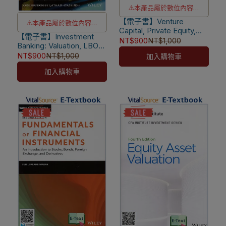
⚠️本產品屬於數位內容服
【電子書】Venture
務，一經購買不提供退貨與
⚠️本產品屬於數位內容服
Capital, Private Equity,
退款
【電子書】Investment
務，一經購買不提供退貨與
and the Financing of
NT$900
NT$1,000
Banking: Valuation, LBOs,
⚠️本產品為台灣優惠價格，
Entrepreneurship 2/e
退款
M&A, and IPOs (+
NT$900
NT$1,000
加入購物車
[Lerner]
故僅販售給台灣地區使用
⚠️本產品為台灣優惠價格，
Valuation Models) 3/e
加入購物車
[Rosenbaum]
⚠️電子書產品僅限台灣境內
故僅販售給台灣地區使用
使用，海外IP無法註冊成功
⚠️電子書產品僅限台灣境內
使用，海外IP無法註冊成功