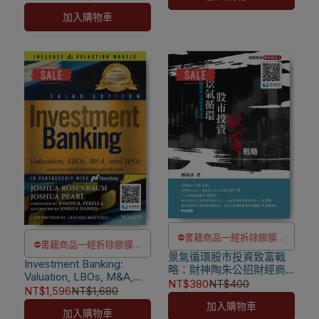
使用，海外IP無法註冊成功
⚠️電子書產品僅限台灣境內
加入購物車
使用，海外IP無法註冊成功
⛔書籍商品一經拆除膠膜，
⛔書籍商品一經拆除膠膜，
景氣循環股市投資致富戰
除非瑕疵換書不提供退貨與
Investment Banking:
除非瑕疵換書不提供退貨與
略：財神陶朱公招財經商
退款
Valuation, LBOs, M&A,
法則 [傅和彥著]
退款
NT$380
NT$400
and IPOs(+ Valuation
NT$1,596
NT$1,680
✅訂購數量5本以上另有優
9786269809103
✅訂購數量5本以上另有優
Models) 3/e【內含序號,
加入購物車
惠，請洽LINE客服訂購
加入購物車
刮除不受退】
惠，請洽LINE客服訂購