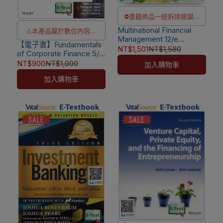
⛔書籍商品一經拆除膠膜，
Multinational Financial
除非瑕疵換書不提供退貨與
⚠️本產品屬於數位內容服
Management 12/e
退款
【電子書】Fundamentals
務，一經購買不提供退貨與
[Shapiro] 9781394187836
NT$1,501
NT$1,580
of Corporate Finance 5/e
✅訂購數量5本以上另有優
退款
IA [Parrino]
NT$900
NT$1,000
加入購物車
惠，請洽LINE客服訂購
⚠️本產品為台灣優惠價格，
加入購物車
故僅販售給台灣地區使用
⚠️電子書產品僅限台灣境內
使用，海外IP無法註冊成功