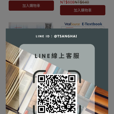
✅訂購數量5本以上另有優
9789814846349
NT$608
NT$640
加入購物車
✅訂購數量5本以上另有優
惠，請洽LINE客服訂購
加入購物車
惠，請洽LINE客服訂購
⛔書籍商品一經拆除膠膜，
Financial Economics
除非瑕疵換書不提供退貨與
[Fabozzi]
退款
9780470596203
NT$1,387
NT$1,460
⚠️本產品屬於數位內容服
✅訂購數量5本以上另有優
【電子書】Numerical
務，一經購買不提供退貨與
加入購物車
惠，請洽LINE客服訂購
Methods in Finance &