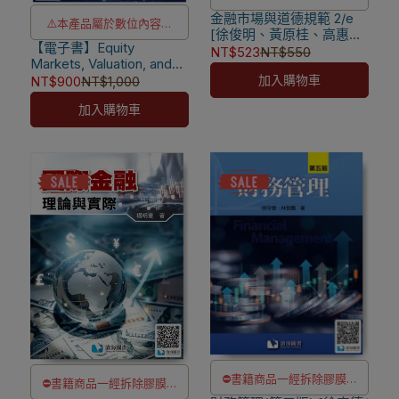
金融市場與道德規範 2/e
除非瑕疵換書不提供退貨與
⚠️本產品屬於數位內容服
[徐俊明、黃原桂、高惠娟
退款
【電子書】Equity
務，一經購買不提供退貨與
著] 9786269989157
NT$523
NT$550
Markets, Valuation, and
✅訂購數量5本以上另有優
退款
Analysis [Baker]
加入購物車
NT$900
NT$1,000
惠，請洽LINE客服訂購
⚠️本產品為台灣優惠價格，
加入購物車
故僅販售給台灣地區使用
⚠️電子書產品僅限台灣境內
使用，海外IP無法註冊成功
⛔書籍商品一經拆除膠膜，
⛔書籍商品一經拆除膠膜，