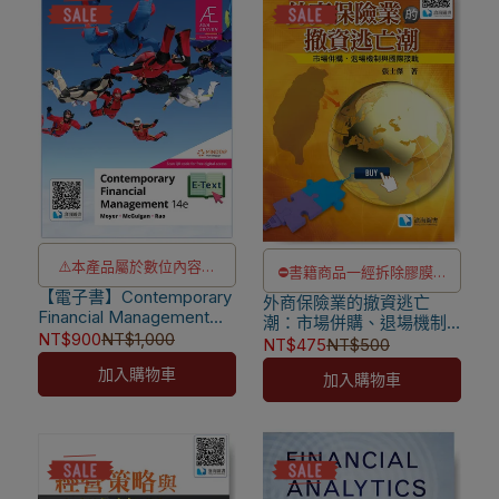
⚠️本產品屬於數位內容服
⛔書籍商品一經拆除膠膜，
【電子書】Contemporary
務，一經購買不提供退貨與
外商保險業的撤資逃亡
除非瑕疵換書不提供退貨與
Financial Management
潮：市場併購、退場機制
退款
退款
14/e AE
NT$900
NT$1,000
與國際接軌 [張士傑著]
NT$475
NT$500
⚠️本產品為台灣優惠價格，
[Moyer/Mcguigan/Rao]
✅訂購數量5本以上另有優
9789863630579
加入購物車
加入購物車
故僅販售給台灣地區使用
惠，請洽LINE客服訂購
⚠️電子書僅限台灣境內使
用，海外IP無法啟用