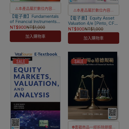
⚠️本產品屬於數位內容服
⚠️本產品屬於數位內容服
【電子書】Fundamentals
務，一經購買不提供退貨與
【電子書】Equity Asset
務，一經購買不提供退貨與
of Financial Instruments
Valuation 4/e [Pinto, CFA
退款
退款
2/e [Parameswaran]
NT$900
NT$1,000
Institute]
NT$900
NT$1,000
⚠️本產品為台灣優惠價格，
⚠️本產品為台灣優惠價格，
加入購物車
加入購物車
故僅販售給台灣地區使用
故僅販售給台灣地區使用
⚠️電子書產品僅限台灣境內
⚠️電子書產品僅限台灣境內
使用，海外IP無法註冊成功
使用，海外IP無法註冊成功
⛔書籍商品一經拆除膠膜，