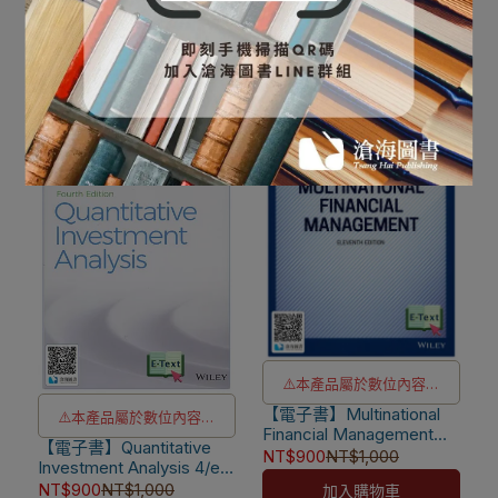
退款
Economics: A MATLAB-
NT$900
NT$1,000
⚠️電子書產品僅限台灣境內
Based Introduction 2/e
加入購物車
[Brandimarte]
使用，海外IP無法註冊成功
⚠️本產品屬於數位內容服
【電子書】Multinational
務，一經購買不提供退貨與
⚠️本產品屬於數位內容服
Financial Management
退款
【電子書】Quantitative
務，一經購買不提供退貨與
11/e Asia Edition [Shapiro]
NT$900
NT$1,000
Investment Analysis 4/e
⚠️電子書產品僅限台灣境內
退款
[DeFusco/CFA Institute]
NT$900
NT$1,000
加入購物車