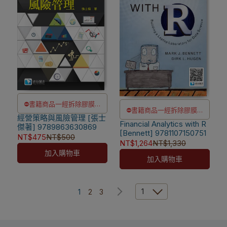
⛔書籍商品一經拆除膠膜，
⛔書籍商品一經拆除膠膜，
經營策略與風險管理 [張士
除非瑕疵換書不提供退貨與
Financial Analytics with R
除非瑕疵換書不提供退貨與
傑著] 9789863630869
退款
[Bennett] 9781107150751
NT$475
NT$500
退款
NT$1,264
NT$1,330
✅訂購數量5本以上另有優
✅訂購數量5本以上另有優
加入購物車
惠，請洽LINE客服訂購
加入購物車
惠，請洽LINE客服訂購
1
1
2
3