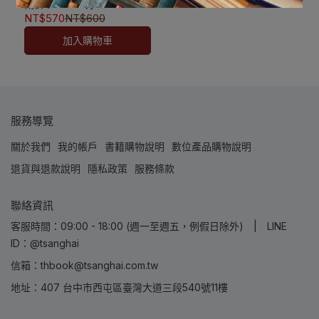
南譯(Sullivan)]
退款
9789572890776
NT$570
NT$600
✅訂購數量5本以上另有優
加入購物車
惠，請洽LINE客服訂購
服務導覽
關於我們
我的帳戶
書籍購物說明
數位產品購物說明
退貨與退款說明
隱私政策
服務條款
聯絡資訊
客服時間：09:00 - 18:00 (週一至週五，例假日除外) | LINE
ID：@tsanghai
信箱：thbook@tsanghai.com.tw
地址：407 台中市西屯區臺灣大道三段540號11樓