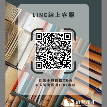
⛔書籍商品一經拆除膠膜，
管理數學(第四版) [戴久永
除非瑕疵換書不提供退貨與
管理數學(第十一版) [張純
除非瑕疵換書不提供退貨與
編著] 9786269505050
明譯(Tan)]
退款
退款
NT$551
NT$580
9789865632410
NT$589
NT$620
✅訂購數量5本以上另有優
✅訂購數量5本以上另有優
加入購物車
加入購物車
惠，請洽LINE客服訂購
惠，請洽LINE客服訂購
⛔書籍商品一經拆除膠膜，
管理數學(第十一版) [趙可
除非瑕疵換書不提供退貨與