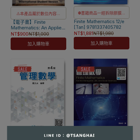
⛔書籍商品一經拆除膠膜，
⚠️本產品屬於數位內容服
Finite Mathematics 12/e
除非瑕疵換書不提供退貨與
【電子書】Finite
務，一經購買不提供退貨與
[Tan] 9781337405782
Mathematics: An Applied
退款
退款
NT$1,881
NT$1,980
Approach 11/e [Sullivan]
NT$900
NT$1,000
✅訂購數量5本以上另有優
⚠️電子書產品僅限台灣境內
加入購物車
加入購物車
惠，請洽LINE客服訂購
使用，海外IP無法註冊成功
⛔書籍商品一經拆除膠膜，