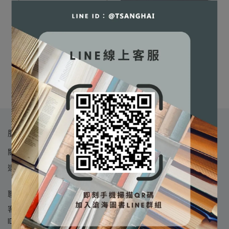
⛔書籍商品一經拆除膠膜，
Physical Metallurgy
除非瑕疵換書不提供退貨與
⛔書籍商品一經拆除膠膜，
Principles SI 4/e
退款
物理冶金(SI制)(第四版)
除非瑕疵換書不提供退貨與
[Abbaschian/Reed-Hill]
NT$1,254
NT$1,320
[劉偉隆/曾春風等譯
✅訂購數量5本以上另有優
9780495438519
退款
(Abbaschian/Reed-Hill)]
NT$931
NT$980
加入購物車
惠，請洽LINE客服訂購
✅訂購數量5本以上另有優
9789579282550
加入購物車
惠，請洽LINE客服訂購
服務導覽
關於我們
我的帳戶
書籍購物說明
數位產品購物說明
退貨與退款說明
隱私政策
服務條款
聯絡資訊
客服時間：09:00 - 18:00 (週一至週五，例假日除外) | LINE
ID：@tsanghai