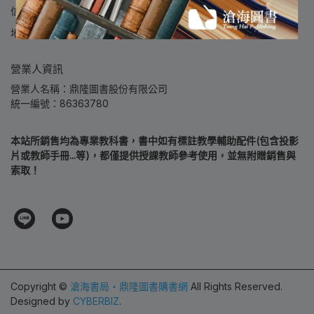
信箱：thbook@tsanghai.com.tw
地址：407 台中市西屯區臺灣大道三段540號11樓
營業人資訊
營業人名稱：鼎隆圖書股份有限公司
統一編號：86363780
本站所銷售均為專業教科書，書中如有標註教學輔助配件(包含投影
片或教師手冊...等)，都僅提供授課教師參考使用，並無附贈銷售與
索取！
Copyright ©
滄海書局‧鼎隆圖書購書網
All Rights Reserved.
Designed by
CYBERBIZ
.