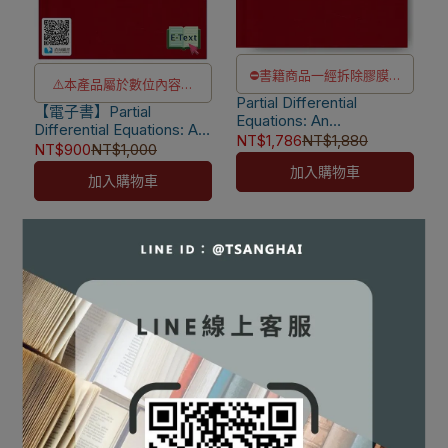
⛔書籍商品一經拆除膠膜，
⚠️本產品屬於數位內容服
Partial Differential
除非瑕疵換書不提供退貨與
【電子書】Partial
務，一經購買不提供退貨與
Equations: An
退款
Differential Equations: An
退款
Introduction 2/e [Strauss]
NT$1,786
NT$1,880
Introduction 2/e [Strauss]
NT$900
NT$1,000
✅訂購數量5本以上另有優
9780470054567
⚠️電子書產品僅限台灣境內
加入購物車
惠，請洽LINE客服訂購
加入購物車
使用，海外IP無法註冊成功