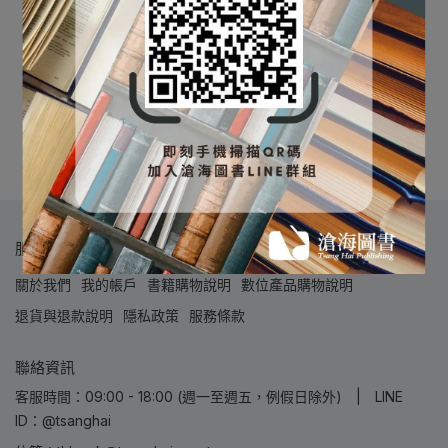
⛔書籍商品一經拆除膠膜，
偏微分方程式及邊界值問
除非瑕疵換書不提供退貨與
題 [鄧志浩編著]
退款
9789865647797
NT$570
NT$600
✅訂購數量5本以上另有優
加入購物車
惠，請洽LINE客服訂購
服務導覽
關於我們
我的帳戶
書籍購物說明
數位產品購物說明
退貨與退款說明
隱私政策
服務條款
聯絡資訊
客服時間：09:00 - 18:00 (週一至週五，例假日除外) | LINE
ID：@tsanghai