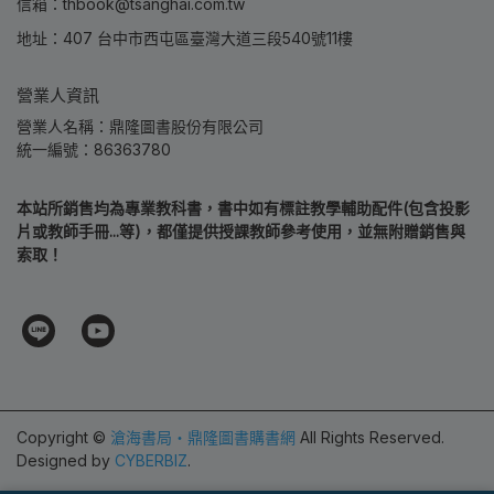
信箱：thbook@tsanghai.com.tw
地址：407 台中市西屯區臺灣大道三段540號11樓
營業人資訊
營業人名稱：鼎隆圖書股份有限公司
統一編號：86363780
本站所銷售均為專業教科書，書中如有標註教學輔助配件(包含投影
片或教師手冊...等)，都僅提供授課教師參考使用，並無附贈銷售與
索取！
Copyright ©
滄海書局‧鼎隆圖書購書網
All Rights Reserved.
Designed by
CYBERBIZ
.