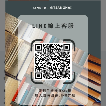
⛔書籍商品一經拆除膠膜，
企業資源規劃：企業e化之
除非瑕疵換書不提供退貨與
營運管理(第四版) [張緯良
退款
著] 9789574371334
NT$551
NT$580
✅訂購數量5本以上另有優
加入購物車
惠，請洽LINE客服訂購
服務導覽
關於我們
我的帳戶
書籍購物說明
數位產品購物說明
退貨與退款說明
隱私政策
服務條款
聯絡資訊
客服時間：09:00 - 18:00 (週一至週五，例假日除外) | LINE
ID：@tsanghai