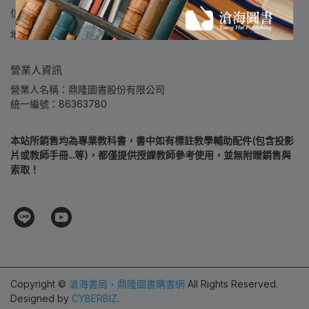
信箱：thbook@tsanghai.com.tw
地址：407 台中市西屯區臺灣大道三段540號11樓
營業人資訊
營業人名稱：鼎隆圖書股份有限公司
統一編號：86363780
本站所銷售均為專業教科書，書中如有標註教學輔助配件(包含投影
片或教師手冊...等)，都僅提供授課教師參考使用，並無附贈銷售與
索取！
Copyright ©
滄海書局‧鼎隆圖書購書網
All Rights Reserved.
Designed by
CYBERBIZ
.